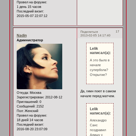
Провел на форуме:
1 день 15 часов
Последний визит:
2015-05-07 22:07:12
17
Поделиться
Nadin
2013-02-05 14:17:40
Администратор
Lelik
написал(а):
А это было в
начале
супербола?
Открытие?
Да, гимн поют в самом
Откуда:
Москва
начале перед матчем.
Зарегистрирован
: 2012-08-12
Приглашений:
0
Сообщений:
2152
Lelik
Пол:
Женский
написал(а):
Провел на форуме:
18 дней 14 часов
Алехандро
Последний визит:
Санс
2016-08-20 23:07:09
поздравил
Алишу с