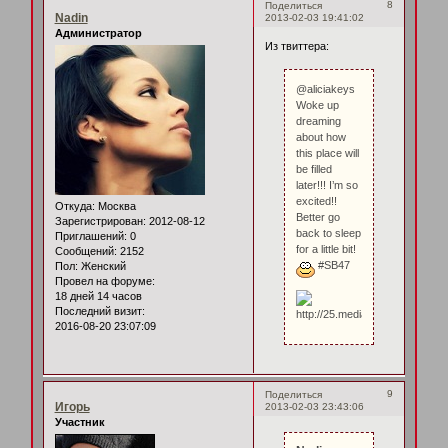
8
Поделиться
Nadin
2013-02-03 19:41:02
Администратор
Из твиттера:
@aliciakeys
Woke up
dreaming
about how
this place will
be filled
later!!! I’m so
excited!!
Откуда:
Москва
Better go
Зарегистрирован
: 2012-08-12
back to sleep
Приглашений:
0
for a little bit!
Сообщений:
2152
#SB47
Пол:
Женский
Провел на форуме:
18 дней 14 часов
Последний визит:
2016-08-20 23:07:09
9
Поделиться
Игорь
2013-02-03 23:43:06
Участник