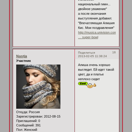
национальный гимн...
двойное уважение"
а после окончания
выступления добавил:
"Впечатляющая Алишия
Кис. Мои поздравления"
http://musica.univision.com/noticias/a
… super-bowl
16
Поделиться
Nastja
2013-02-05 11:38:24
Участник
Алиша очень хорошо
выглядит. Ей идет такой
цвет, да и платье
неплохо сидит
Откуда:
Россия
Зарегистрирован
: 2012-08-15
Приглашений:
0
Сообщений:
391
Пол:
Женский