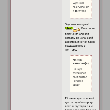
удачным
выступлением
в твиттере
Здорово, молодец!
Он и после
получения Алишей
награды на испанской
церемонии не так давно
поздравлял ее в
твиттере.
Nastja
написал(а):
Ей идет
такой цвет,
да и платье
неплохо
сидит
Ей очень идет красный
цвет и подобного рода
платья-футляры. Еще
более стройной Алиша в