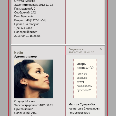
Откуда:
Москва
Зарегистрирован
: 2012-11-23
Приглашений:
0
Сообщений:
142
Пол:
Мужской
Возраст:
49
[1976-11-04]
Провел на форуме:
1 день 4 часа
Последний визит:
2013-09-01 16:26:55
5
Поделиться
Nadin
2013-02-02 23:44:25
Администратор
Игорь
написал(а):
где и во
сколько
будут
показывать
супербол?
Откуда:
Москва
Матч за Суперкубок
Зарегистрирован
: 2012-08-12
начнется в 2 часа ночи
Приглашений:
0
по московскому
Сообщений:
2152