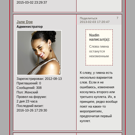
2015-03-02 23:29:37
7
Поделиться
Jane Doe
2013-02-03 17:20:47
Администратор
Nadin
написал(а):
Слова гимна
останутся
неизменными.
К слову, у гимна есть
несколько вариантов
Зарегистрирован
: 2012-08-13
слов. Если я не
Приглашений:
0
ошибаюсь, изменения
Сообщений:
308
коснулись второго или
Пол:
Женский
третьего куплета. Их, в
Провел на форуме:
2 дня 23 часа
принципе, редко вообще
Последний визит:
поют на каких-то
2016-10-26 17:29:30
мероприятиях,
предпочитая первый
куплет.