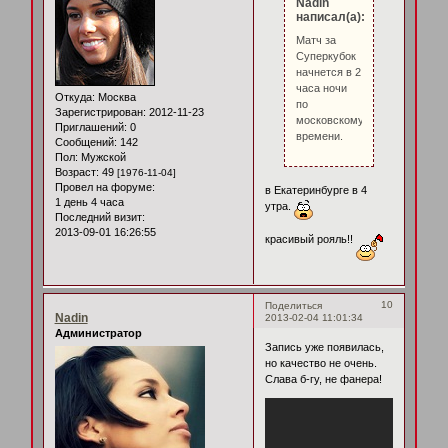
Nadin
написал(а):
Матч за
Суперкубок
начнется в 2
часа ночи
Откуда:
Москва
по
Зарегистрирован
: 2012-11-23
московскому
Приглашений:
0
времени.
Сообщений:
142
Пол:
Мужской
Возраст:
49
[1976-11-04]
Провел на форуме:
в Екатеринбурге в 4
1 день 4 часа
утра.
Последний визит:
2013-09-01 16:26:55
красивый рояль!!
10
Поделиться
Nadin
2013-02-04 11:01:34
Администратор
Запись уже появилась,
но качество не очень.
Слава б-гу, не фанера!