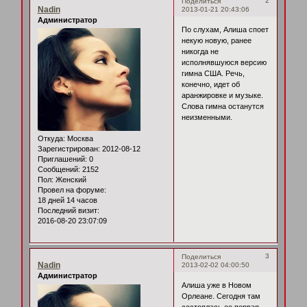
2
Поделиться
Nadin
2013-01-21 20:43:06
Администратор
По слухам, Алиша споет
некую новую, ранее
никогда не
исполнявшуюся версию
гимна США. Речь,
конечно, идет об
аранжировке и музыке.
Слова гимна останутся
неизменными.
Откуда:
Москва
Зарегистрирован
: 2012-08-12
Приглашений:
0
Сообщений:
2152
Пол:
Женский
Провел на форуме:
18 дней 14 часов
Последний визит:
2016-08-20 23:07:09
3
Поделиться
Nadin
2013-02-02 04:00:50
Администратор
Алиша уже в Новом
Орлеане. Сегодня там
состоялась ее первая