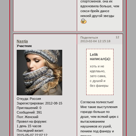
спортсменов. она их
вдохновила больше, чем
секси-брейк дансе
некоей другой звезды
12
Поделиться
Nastja
2013-02-04 12:15:18
Участник
Lelik
написал(а):
хоть и не
иделаьно,
зато сама,
с душой и
без фанеры
Откуда:
Россия
Согласна полностью!
Зарегистрирован
: 2012-08-15
Мне такие выступления
Приглашений:
0
гораздо больше по
Сообщений:
391
душе, чем всякий цирк с
Пол:
Женский
Провел на форуме:
вытаскиванием
1 день 15 часов
наушников из ушей,
Последний визит:
пением под фанеру и
2015-05-07 22:07:12