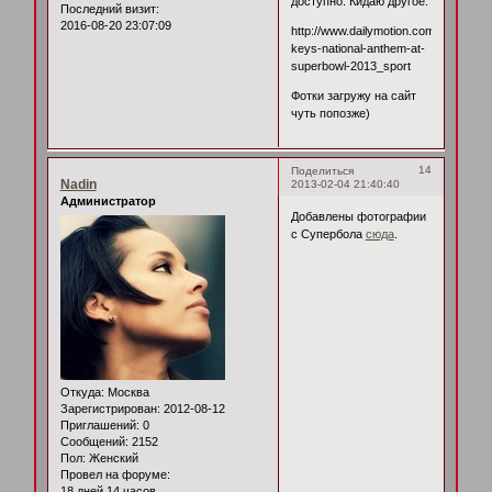
доступно. Кидаю другое:
Последний визит:
2016-08-20 23:07:09
http://www.dailymotion.com/video/xx9
keys-national-anthem-at-
superbowl-2013_sport
Фотки загружу на сайт
чуть попозже)
14
Поделиться
Nadin
2013-02-04 21:40:40
Администратор
Добавлены фотографии
с Супербола
сюда
.
Откуда:
Москва
Зарегистрирован
: 2012-08-12
Приглашений:
0
Сообщений:
2152
Пол:
Женский
Провел на форуме:
18 дней 14 часов