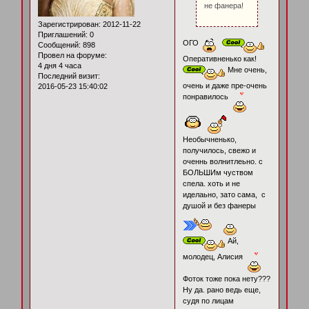
не фанера!
Зарегистрирован
: 2012-11-22
Приглашений:
0
ОГО
Сообщений:
898
Провел на форуме:
Оперативненько как!
4 дня 4 часа
Мне очень,
Последний визит:
очень и даже пре-очень
2016-05-23 15:40:02
понравилось
Необычненько,
получилось, свежо и
оченнь волнитлеьно. с
БОЛЬШИм чуством
спела. хоть и не
иделаьно, зато сама, с
душой и без фанеры
Ай,
молодец, Алисия
Фоток тоже пока нету???
Ну да. рано ведь еще,
судя по лицам