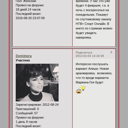
времени. У нас это уже
Пол:
Женский
Провел на форуме:
будет 4 февраля, т.е. в
18 дней 14 часов
ночь с воскресенья на
Последний визит:
понедельник. Покажут
2016-08-20 23:07:09
по спутниковому каналу
НТВ+ Спорт Онлайн. В
инете по стримам можно
будет увидеть
наверняка.
6
Поделиться
Deminora
2013-02-03 14:18:36
Участник
Интересно послушать
вариант Алиши. Новая
аранжировка.. возможно,
что-то вроде варианта
Марвина Гея будет
Зарегистрирован
: 2012-08-24
Приглашений:
0
Сообщений:
57
Провел на форуме:
1 день 9 часов
Последний визит: