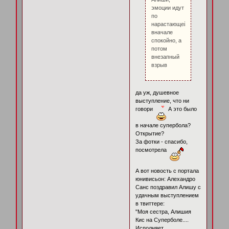
эмоции идут
по
нарастающей,
вначале
спокойно, а
потом
внезапный
взрыв
да уж, душевное
выступление, что ни
говори
А это было
в начале супербола?
Открытие?
За фотки - спасибо,
посмотрела
А вот новость с портала
юнивисьон: Алехандро
Санс поздравил Алишу с
удачным выступлением
в твиттере:
"Моя сестра, Алишия
Кис на Суперболе....
Исполняет