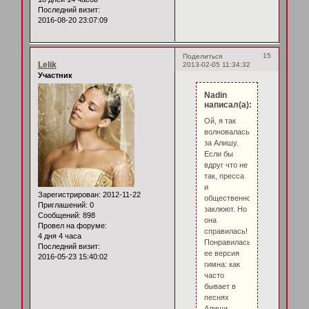
Последний визит:
2016-08-20 23:07:09
15
Поделиться
Lelik
2013-02-05 11:34:32
Участник
Nadin
написал(а):
Ой, я так
волновалась
за Алишу.
Если бы
вдруг что не
так, пресса
и
Зарегистрирован
: 2012-11-22
общественность
Приглашений:
0
заклюют. Но
Сообщений:
898
она
Провел на форуме:
справилась!
4 дня 4 часа
Понравилась
Последний визит:
ее версия
2016-05-23 15:40:02
гимна: как
часто
бывает в
песнях
Алиши,