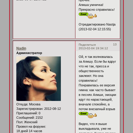
прочее.
Алиша умничка!
Прекрасно справилась!
Отредактировано Nastja
(2013-02-04 12:15:55)
13
Поделиться
Nadin
2013-02-04 19:34:12
Администратор
Ой, я так волновалась
за Алишу. Если бы вдруг
что не так, пресса и
общественность
заклюют. Но она
справилась!
Понравилась ее версия
гимна: как часто бывает
в песнях Алиши, эмоции
идут по нарастающей,
Откуда:
Москва
вначале спокойно, а
Зарегистрирован
: 2012-08-12
потом внезапный взрыв
Приглашений:
0
Сообщений:
2152
Пол:
Женский
Видео, что я выше
Провел на форуме:
выкладывала, уже не
18 дней 14 часов