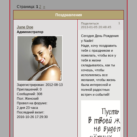
Страница:
1
2
»
Поздравления
1
Поделиться
Jane Doe
2013-01-05 20:48:45
Администратор
Сегодня День Рождения
у Nadin!
Надя, хочу поздравить
тебя с праздником и
пожелать, чтобы все у
тебя в жизни
складывалось, как ты
хочешь, чтобы
исполнялись все
желания, чтобы жизнь
Зарегистрирован
: 2012-08-13
была интересной и
Приглашений:
0
полной радостных
Сообщений:
308
встреч и событий!
Пол:
Женский
Провел на форуме:
2 дня 23 часа
Последний визит:
2016-10-26 17:29:30