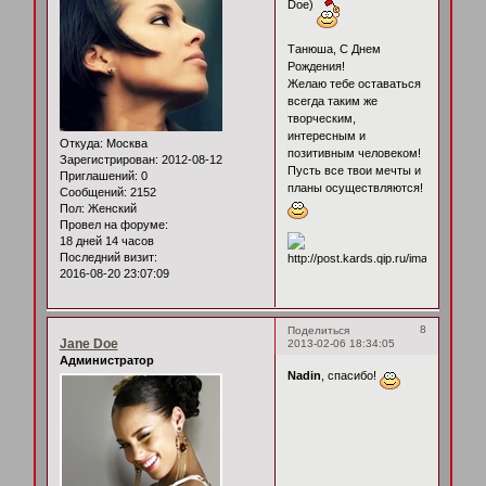
Doe)
Танюша, С Днем
Рождения!
Желаю тебе оставаться
всегда таким же
творческим,
интересным и
Откуда:
Москва
позитивным человеком!
Зарегистрирован
: 2012-08-12
Пусть все твои мечты и
Приглашений:
0
планы осуществляются!
Сообщений:
2152
Пол:
Женский
Провел на форуме:
18 дней 14 часов
Последний визит:
2016-08-20 23:07:09
8
Поделиться
Jane Doe
2013-02-06 18:34:05
Администратор
Nadin
, спасибо!