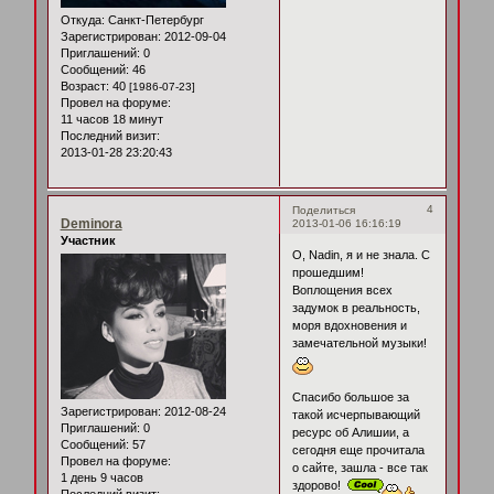
Откуда:
Санкт-Петербург
Зарегистрирован
: 2012-09-04
Приглашений:
0
Сообщений:
46
Возраст:
40
[1986-07-23]
Провел на форуме:
11 часов 18 минут
Последний визит:
2013-01-28 23:20:43
4
Поделиться
Deminora
2013-01-06 16:16:19
Участник
О, Nadin, я и не знала. С
прошедшим!
Воплощения всех
задумок в реальность,
моря вдохновения и
замечательной музыки!
Спасибо большое за
Зарегистрирован
: 2012-08-24
такой исчерпывающий
Приглашений:
0
ресурс об Алишии, а
Сообщений:
57
сегодня еще прочитала
Провел на форуме:
о сайте, зашла - все так
1 день 9 часов
здорово!