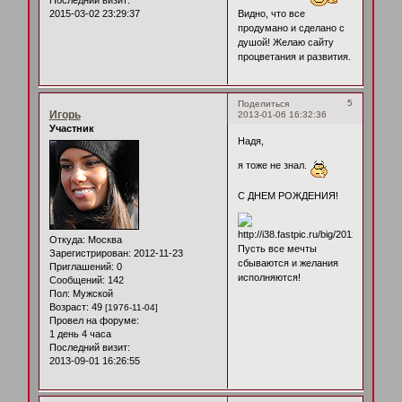
Последний визит:
2015-03-02 23:29:37
Видно, что все
продумано и сделано с
душой! Желаю сайту
процветания и развития.
5
Поделиться
Игорь
2013-01-06 16:32:36
Участник
Надя,
я тоже не знал.
С ДНЕМ РОЖДЕНИЯ!
Откуда:
Москва
Пусть все мечты
Зарегистрирован
: 2012-11-23
сбываются и желания
Приглашений:
0
исполняются!
Сообщений:
142
Пол:
Мужской
Возраст:
49
[1976-11-04]
Провел на форуме:
1 день 4 часа
Последний визит:
2013-09-01 16:26:55