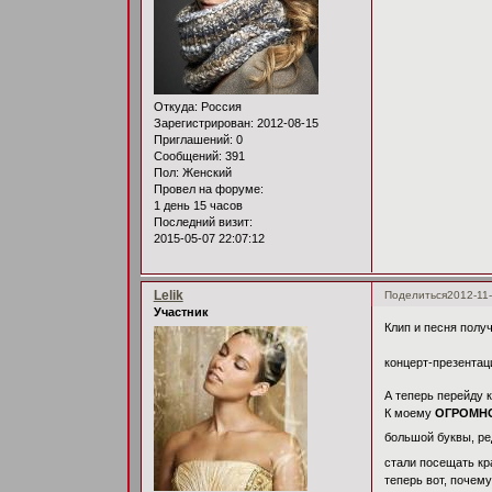
Откуда:
Россия
Зарегистрирован
: 2012-08-15
Приглашений:
0
Сообщений:
391
Пол:
Женский
Провел на форуме:
1 день 15 часов
Последний визит:
2015-05-07 22:07:12
Lelik
Поделиться
2012-11-
Участник
Клип и песня полу
концерт-презентац
А теперь перейду к
К моему
ОГРОМН
большой буквы, ре
стали посещать кр
теперь вот, почему