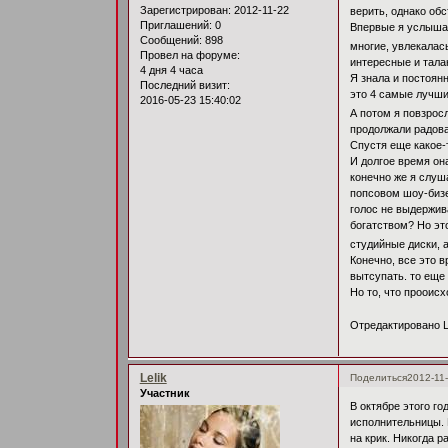
Зарегистрирован
: 2012-11-22
верить, однако обс
Приглашений:
0
Впервые я услышал
Сообщений:
898
многие, увлекалас
Провел на форуме:
интересные и тала
4 дня 4 часа
Я знала и постоянн
Последний визит:
это 4 самые лучши
2016-05-23 15:40:02
А потом я повзросл
продолжали радова
Спустя еще какое-т
И долгое время она
конечно же я слуша
попсовом шоу-бизе 
голос не выдержива
богатством? Но эт
студийные диски, а
Конечно, все это 
вытсупать. то еще 
Но то, что прооис
Отредактировано Le
Lelik
Поделиться
2012-11-
Участник
В октябре этого г
исполнительницы. 
на крик. Никогда р