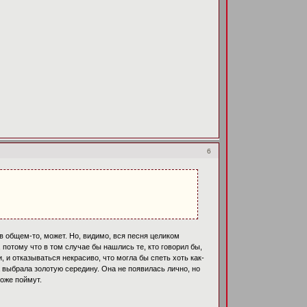
6
 в общем-то, может. Но, видимо, вся песня целиком
 потому что в том случае бы нашлись те, кто говорил бы,
, и отказываться некрасиво, что могла бы спеть хоть как-
а выбрала золотую середину. Она не появилась лично, но
тоже поймут.