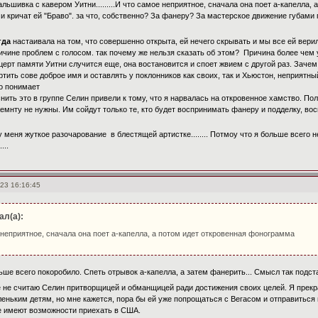
льшивка с кавером Уитни.........И что самое неприятное, сначала она поет а-капелла,
 и кричат ей "Браво". за что, собственно? За фанеру? За мастерское движение губам
гда
настаивала на том, что совершенно открыта, ей нечего скрывать и мы все ей вери
ричине проблем с голосом. так почему же нельзя сказать об этом? Причина более чем 
нцерт памяти Уитни случится еще, она востановится и споет жвием с другой раз. Заче
тить сове доброе имя и оставлять у поклонников как своих, так и Хьюстон, неприятны
о понимает
нить это в группе Селин привели к тому, что я нарвалась на откровенное хамство. По
емнту не нужны. Им сойдут только те, кто будет воспринимать фанеру и подделку, вос
 меня жуткое разочарование в блестящей артистке........ Потмоу что я больше всего н
...
23 16:16:45
ал(а):
неприятное, сначала она поет а-капелла, а потом идет откровенная фонограмма
ьше всего покоробило. Спеть отрывок а-капелла, а затем фанерить... Смысл так подс
е не считаю Селин притворщицей и обманщицей ради достижения своих целей. Я прекр
еньким детям, но мне кажется, пора бы ей уже попрощаться с Вегасом и отправиться 
е имеют возможности приехать в США.