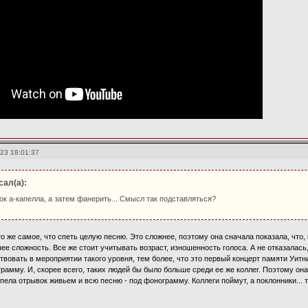
23 18:01:37
сал(а):
к а-капелла, а затем фанерить... Смысл так подставляться?
о же самое, что спеть целую песню. Это сложнее, поэтому она сначала показала, что,
ее сложность. Все же стоит учитывать возраст, изношенность голоса. А не отказалась,
твовать в мероприятии такого уровня, тем более, что это первый концерт памяти Уитни
грамму. И, скорее всего, таких людей бы было больше среди ее же коллег. Поэтому он
пела отрывок живьем и всю песню - под фонограмму. Коллеги поймут, а поклонники... 