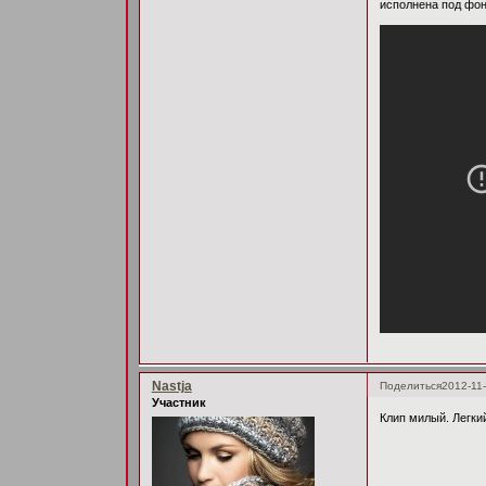
исполнена под фо
Nastja
Поделиться
2012-11-
Участник
Клип милый. Легки