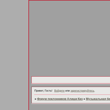
Привет, Гость!
Войдите
или
зарегистрируйтесь
.
»
Форум поклонников Алиши Киз
»
Музыкальная б