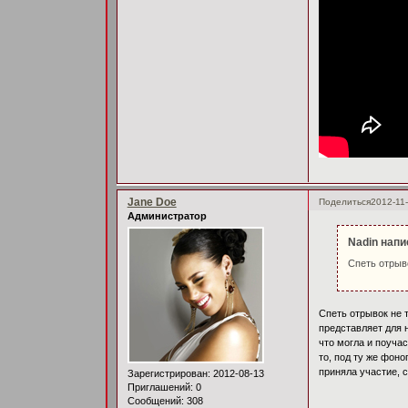
Jane Doe
Поделиться
2012-11-
Администратор
Nadin напи
Спеть отрыво
Спеть отрывок не т
представляет для н
что могла и поучас
то, под ту же фоно
приняла участие, с
Зарегистрирован
: 2012-08-13
Приглашений:
0
Сообщений:
308