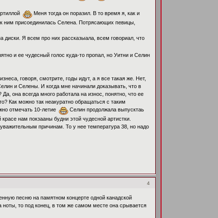
Тортиллой
Меня тогда он поразил. В то время я, как и
а к ним присоединилась Селена. Потрясающих певицы,
а диски. Я всем про них рассказыала, всем говориал, что
ятно и ее чудесный голос куда-то пропал, но Уитни и Селин
еса, говоря, смотрите, годы идут, а я все такая же. Нет,
Селин и Селены. И когда мне начинали доказывать, что в
Да, она всегда много работала на износ, понятно, что ее
это? Как можно так неакуратно обращаться с таким
можно отмечать 10-летие
Селин продолжала выпусктаь
й красе нам покзааны будни этой чудесной артистки.
 уважительным причинам. То у нее температура 38, но надо
4
венную песню на памятном концерте одной канадской
 ноты, то под конец, в том же самом месте она срывается