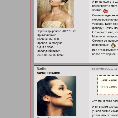
А тепрь еще эта фа
вскакивают с метс
честно
Селин всег
да, все
скорее всего по п
уверена, такой ко
фанеру? Зачем пор
Зарегистрирован
: 2012-11-22
Объясните мне, кт
Приглашений:
0
Мои попытки прояс
Сообщений:
898
Селин и ее менедж
Провел на форуме:
исполнение"
4 дня 4 часа
Все это вызывает у
Последний визит:
белое это черное....
2016-05-23 15:40:02
Nadin
Поделиться
2012-11-
Администратор
Lelik напис
И что самое 
Это меня тоже бол
Я ни в коем случа
ущерб семье и мал
услышать ее, но н