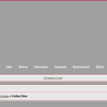
Сайт
Форум
Участники
Правила
Регистрация
Войти
Активные темы
еседка
»
Celine Dion