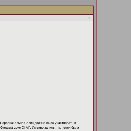
1
. Первоначально Селин должна была участвовать в
reatest Love Of All". Именно запись, т.к. песня была