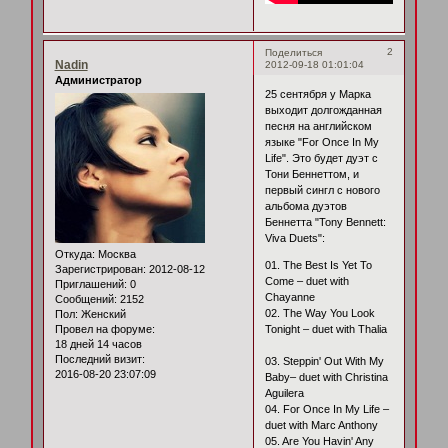
2
Поделиться
Nadin
2012-09-18 01:01:04
Администратор
25 сентября у Марка
выходит долгожданная
песня на английском
языке "For Once In My
Life". Это будет дуэт с
Тони Беннеттом, и
первый сингл с нового
альбома дуэтов
Беннетта "Tony Bennett:
Viva Duets":
Откуда:
Москва
01. The Best Is Yet To
Зарегистрирован
: 2012-08-12
Come – duet with
Приглашений:
0
Chayanne
Сообщений:
2152
02. The Way You Look
Пол:
Женский
Провел на форуме:
Tonight – duet with Thalia
18 дней 14 часов
Последний визит:
03. Steppin' Out With My
2016-08-20 23:07:09
Baby– duet with Christina
Aguilera
04. For Once In My Life –
duet with Marc Anthony
05. Are You Havin' Any