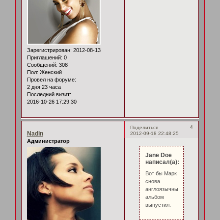
Зарегистрирован
: 2012-08-13
Приглашений:
0
Сообщений:
308
Пол:
Женский
Провел на форуме:
2 дня 23 часа
Последний визит:
2016-10-26 17:29:30
4
Поделиться
Nadin
2012-09-18 22:48:25
Администратор
Jane Doe
написал(а):
Вот бы Марк
снова
англоязычный
альбом
выпустил.