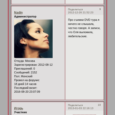
9
Поделиться
Nadin
2012-12-26 21:52:23
Администратор
Про съемки DVD тура я
ничего не слышала,
честно говоря. А записи,
что Оля выложила,
любительские.
Откуда:
Москва
Зарегистрирован
: 2012-08-12
Приглашений:
0
Сообщений:
2152
Пол:
Женский
Провел на форуме:
18 дней 14 часов
Последний визит:
2016-08-20 23:07:09
10
Поделиться
Игорь
2013-01-03 22:16:13
Участник