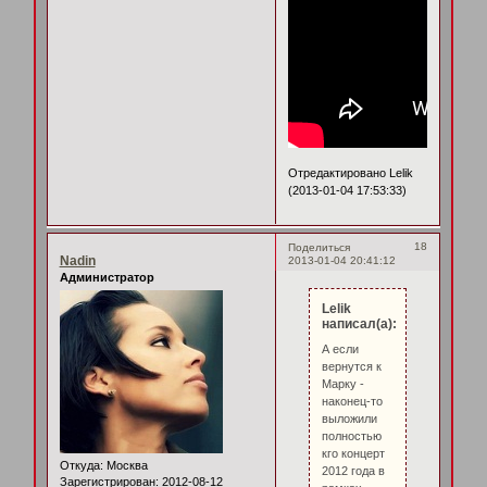
Отредактировано Lelik
(2013-01-04 17:53:33)
18
Поделиться
Nadin
2013-01-04 20:41:12
Администратор
Lelik
написал(а):
А если
вернутся к
Марку -
наконец-то
выложили
полностью
кго концерт
Откуда:
Москва
2012 года в
Зарегистрирован
: 2012-08-12