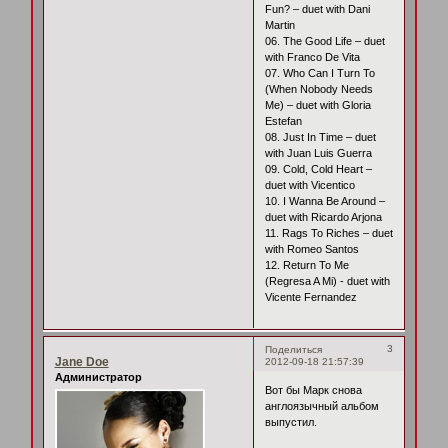
Fun? – duet with Dani
Martin
06. The Good Life – duet
with Franco De Vita
07. Who Can I Turn To
(When Nobody Needs
Me) – duet with Gloria
Estefan
08. Just In Time – duet
with Juan Luis Guerra
09. Cold, Cold Heart –
duet with Vicentico
10. I Wanna Be Around –
duet with Ricardo Arjona
11. Rags To Riches – duet
with Romeo Santos
12. Return To Me
(Regresa A Mi) - duet with
Vicente Fernandez
3
Поделиться
Jane Doe
2012-09-18 21:57:39
Администратор
Вот бы Марк снова
англоязычный альбом
выпустил.