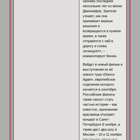
хронику последних
нескольких лет из жизни
Дженнифер. Зрители
узнают, как она
принимает верные
решения и
возвращается в нужное
время, а также
отправятся с ней в
дорогу и снова
затанцуют», –
комментирует Бенни.
Войдут в новый фильм и
выступления из её
нового тура «Dance
Again», европейское
отделение которого
начнётся в сентября.
Российские фанаты
также смогут стать
частью истории – как
известно, признанная
красавица отыграет
концерт в Санкт-
Петербурге 8 ноября, а
также даст два шоу в
Москве – 10 и 11 ноября.
http://music.siteua.org/