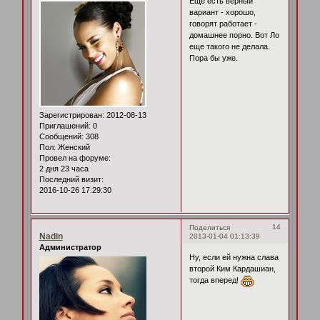
Еще есть верный
вариант - хорошо,
говорят работает -
домашнее порно. Вот Ло
еще такого не делала.
Пора бы уже.
Зарегистрирован
: 2012-08-13
Приглашений:
0
Сообщений:
308
Пол:
Женский
Провел на форуме:
2 дня 23 часа
Последний визит:
2016-10-26 17:29:30
14
Поделиться
Nadin
2013-01-04 01:13:39
Администратор
Ну, если ей нужна слава
второй Ким Кардашиан,
тогда вперед!