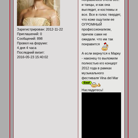
и танцы, и как она
выглядит, и костюмы и
все. Все в голос твердят,
что коже ощутили ее
ОГРОМНЫЙ
Зарегистрирован
: 2012-11-22
профессионализм,
Приглашений:
0
причем сами не
Сообщений:
898
ожидали. что им так
Провел на форуме:
понравится
4 дня 4 часа
Последний визит:
А если вернутся к Марку
2016-05-23 15:40:02
- наконец-то выложили
полностью кго концерт
2012 года в рамках
музыкального
фестиваля Vina del Mar
Насладитесь!