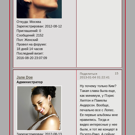
Откуда:
Москва
Зарегистрирован
: 2012-08-12
Приглашений:
0
Сообщений:
2152
Пол:
Женский
Провел на форуме:
18 дней 14 часов
Последний визит:
2016-08-20 23:07:09
15
Поделиться
Jane Doe
2013-01-04 01:22:41
Администратор
Ну почему только Ким?
Такая слава была еще,
как минимум, у Пэрис
Хилтон и Памелы
Андерсон. Вообще,
печально все с Лопес.
Ее первые альбомы мне
нравились. Тогда и
видео интересные у нее
были, и тот же концерт в
Зарегистрирован
: 2012-08-13
Пуэрто-Рико. А сейчас