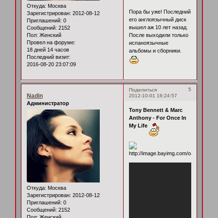
Откуда:
Москва
Пора бы уже! Последний
Зарегистрирован
: 2012-08-12
его англоязычный диск
Приглашений:
0
вышел аж 10 лет назад.
Сообщений:
2152
После выходили только
Пол:
Женский
Провел на форуме:
испаноязычные
18 дней 14 часов
альбомы и сборники.
Последний визит:
2016-08-20 23:07:09
5
Поделиться
Nadin
2012-10-01 16:24:57
Администратор
Tony Bennett & Marc
Anthony - For Once In
My Life
Откуда:
Москва
Зарегистрирован
: 2012-08-12
Приглашений:
0
Сообщений:
2152
Пол:
Женский