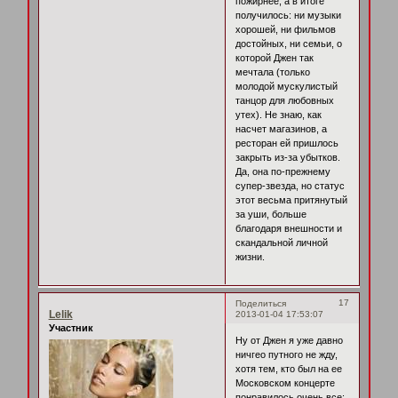
пожирнее, а в итоге
получилось: ни музыки
хорошей, ни фильмов
достойных, ни семьи, о
которой Джен так
мечтала (только
молодой мускулистый
танцор для любовных
утех). Не знаю, как
насчет магазинов, а
ресторан ей пришлось
закрыть из-за убытков.
Да, она по-прежнему
супер-звезда, но статус
этот весьма притянутый
за уши, больше
благодаря внешности и
скандальной личной
жизни.
17
Поделиться
Lelik
2013-01-04 17:53:07
Участник
Ну от Джен я уже давно
ничгео путного не жду,
хотя тем, кто был на ее
Московском концерте
понравилось очень все: