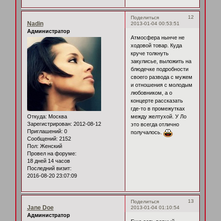
12
Поделиться
Nadin
2013-01-04 00:53:51
Администратор
Атмосфера нынче не
ходовой товар. Куда
круче толкнуть
закулисье, выложить на
блюдечке подробности
своего развода с мужем
и отношения с молодым
любовником, а о
концерте рассказать
где-то в промежутках
Откуда:
Москва
между желтухой. У Ло
Зарегистрирован
: 2012-08-12
это всегда отлично
Приглашений:
0
получалось.
Сообщений:
2152
Пол:
Женский
Провел на форуме:
18 дней 14 часов
Последний визит:
2016-08-20 23:07:09
13
Поделиться
Jane Doe
2013-01-04 01:10:54
Администратор