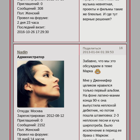
Приглашений:
0
музыка невнятная,
Сообщений:
308
проекты и фильмы такие
Пол:
Женский
же блеклые. И где тут
Провел на форуме:
верные решения?
2 дня 23 часа
Последний визит:
2016-10-26 17:29:30
16
Поделиться
Nadin
2013-01-04 01:39:53
Администратор
Забавно, что мы это
обсуждаем в теме
Марка
Мне у Дженнифер
целиком нравился
только первый альбом.
На фоне латино-мании
конца 90-х она
выпустила неплохой
дебютник, но потом
Откуда:
Москва
пошла штамповка: 2-3
Зарегистрирован
: 2012-08-12
Приглашений:
0
неплохие песни и куча
Сообщений:
2152
ширпотреба. Было
Пол:
Женский
исключение в период ее
Провел на форуме:
брака с Марком:
18 дней 14 часов