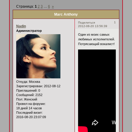
Страница:
1
2
3
…
6
»
Marc Anthony
1
Поделиться
Nadin
2012-08-20 13:56:39
Администратор
Один из моих самых
любимых исполнителей.
Потрясающий вокалист!
Откуда:
Москва
Зарегистрирован
: 2012-08-12
Приглашений:
0
Сообщений:
2152
Пол:
Женский
Провел на форуме:
18 дней 14 часов
Последний визит:
2016-08-20 23:07:09