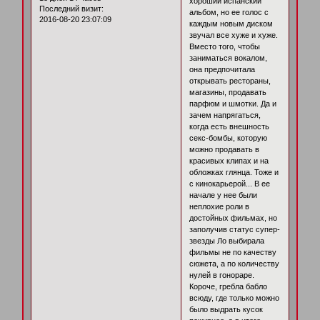
хороший испанский
Последний визит:
альбом, но ее голос с
2016-08-20 23:07:09
каждым новым диском
звучал все хуже и хуже.
Вместо того, чтобы
заниматься вокалом,
она предпочитала
открывать рестораны,
магазины, продавать
парфюм и шмотки. Да и
зачем напрягаться,
когда есть внешность
секс-бомбы, которую
можно продавать в
красивых клипах и на
обложках глянца. Тоже и
с кинокарьерой... В ее
начале у нее были
неплохие роли в
достойных фильмах, но
заполучив статус супер-
звезды Ло выбирала
фильмы не по качеству
сюжета, а по количеству
нулей в гонораре.
Короче, гребла бабло
всюду, где только можно
было выдрать кусок