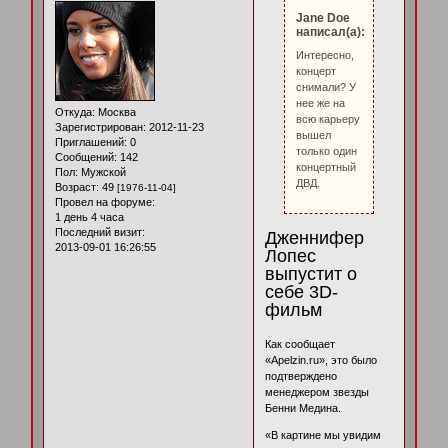
Jane Doe
написал(а):
Интересно,
концерт
снимали? У
нее же на
Откуда:
Москва
всю карьеру
Зарегистрирован
: 2012-11-23
вышел
Приглашений:
0
только один
Сообщений:
142
концертный
Пол:
Мужской
ДВД.
Возраст:
49
[1976-11-04]
Провел на форуме:
1 день 4 часа
Последний визит:
Дженнифер
2013-09-01 16:26:55
Лопес
выпустит о
себе 3D-
фильм
Как сообщает
«Apelzin.ru», это было
подтверждено
менеджером звезды
Бенни Медина.
«В картине мы увидим