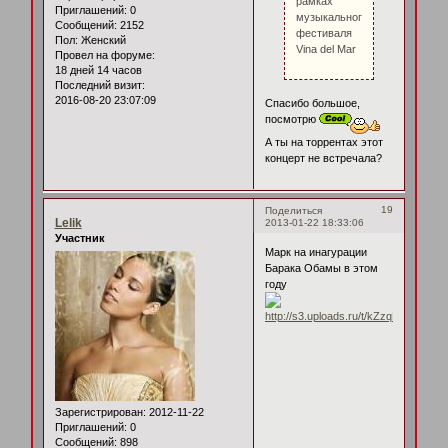
рамках
Приглашений:
0
музыкального
Сообщений:
2152
фестиваля
Пол:
Женский
Vina del Mar
Провел на форуме:
18 дней 14 часов
Последний визит:
2016-08-20 23:07:09
Спасибо большое,
посмотрю
А ты на торрентах этот
концерт не встречала?
19
Поделиться
Lelik
2013-01-22 18:33:06
Участник
Марк на инагурации
Барака Обамы в этом
году
Зарегистрирован
: 2012-11-22
Приглашений:
0
Сообщений:
898