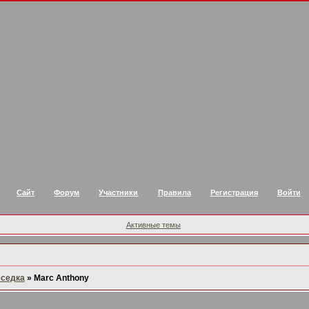
Сайт
Форум
Участники
Правила
Регистрация
Войти
Активные темы
еседка
»
Marc Anthony