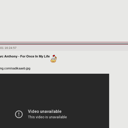
-01 16:24:57
rc Anthony - For Once In My Life