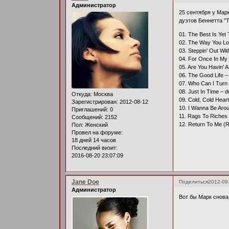
Администратор
25 сентября у Марк
дуэтов Беннетта "To
01. The Best Is Ye
02. The Way You Lo
03. Steppin' Out Wit
04. For Once In My 
05. Are You Havin' 
06. The Good Life –
07. Who Can I Turn
08. Just In Time – 
Откуда:
Москва
09. Cold, Cold Hear
Зарегистрирован
: 2012-08-12
10. I Wanna Be Arou
Приглашений:
0
11. Rags To Riches
Сообщений:
2152
12. Return To Me (R
Пол:
Женский
Провел на форуме:
18 дней 14 часов
Последний визит:
2016-08-20 23:07:09
Jane Doe
Поделиться
2012-09
Администратор
Вот бы Марк снова