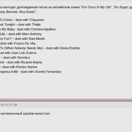
а выходит долгожданная песня на английском языке "For Once In My Life". Это будет д
ny Bennett: Viva Duets":
t To Come – duet with Chayanne
ok Tonight – duet with Thalia
h My Baby– duet with Christina Aguilera
Life – duet with Marc Anthony
Any Fun? – duet with Dani Martin
 duet with Franco De Vita
 To (When Nobody Needs Me) – duet with Gloria Estefan
duet with Juan Luis Guerra
t – duet with Vicentico
nd – duet with Ricardo Arjona
 – duet with Romeo Santos
egresa A Mi) - duet with Vicente Fernandez
-18 21:57:39
 англоязычный альбом выпустил.