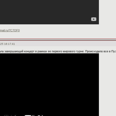
es.mail.ru/7C7OF0
-25 18:17:41
ала завершающий концерт в рамках ее первого мирового турне. Происходило все в Пу