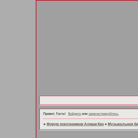
Привет, Гость!
Войдите
или
зарегистрируйтесь
.
»
Форум поклонников Алиши Киз
»
Музыкальная б