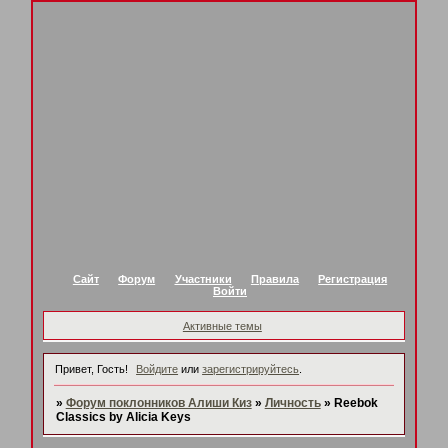
Сайт
Форум
Участники
Правила
Регистрация
Войти
Активные темы
Привет, Гость!
Войдите
или
зарегистрируйтесь
.
»
Форум поклонников Алиши Киз
»
Личность
»
Reebok
Classics by Alicia Keys