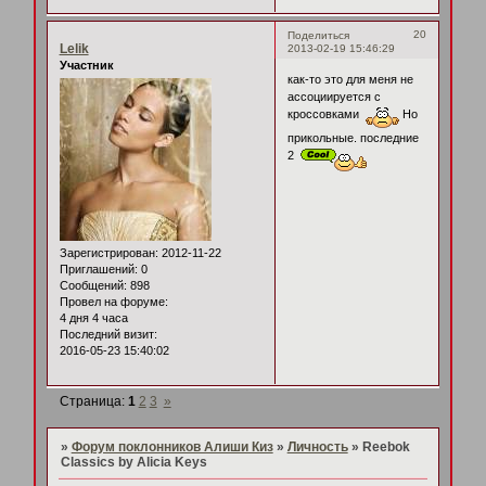
20
Поделиться
Lelik
2013-02-19 15:46:29
Участник
как-то это для меня не
ассоциируется с
кроссовками
Но
прикольные. последние
2
Зарегистрирован
: 2012-11-22
Приглашений:
0
Сообщений:
898
Провел на форуме:
4 дня 4 часа
Последний визит:
2016-05-23 15:40:02
Страница:
1
2
3
»
»
Форум поклонников Алиши Киз
»
Личность
»
Reebok
Classics by Alicia Keys