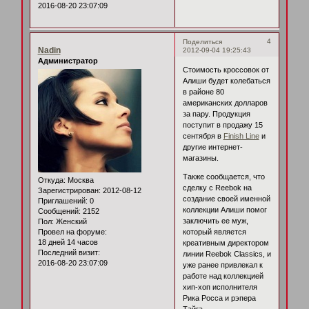
2016-08-20 23:07:09
4
Поделиться
Nadin
2012-09-04 19:25:43
Администратор
Стоимость кроссовок от
Алиши будет колебаться
в районе 80
американских долларов
за пару. Продукция
поступит в продажу 15
сентября в
Finish Line
и
другие интернет-
магазины.
Также сообщается, что
Откуда:
Москва
сделку с Reebok на
Зарегистрирован
: 2012-08-12
создание своей именной
Приглашений:
0
коллекции Алиши помог
Сообщений:
2152
заключить ее муж,
Пол:
Женский
Провел на форуме:
который является
18 дней 14 часов
креативным директором
Последний визит:
линии Reebok Classics, и
2016-08-20 23:07:09
уже ранее привлекал к
работе над коллекцией
хип-хоп исполнителя
Рика Росса и рэпера