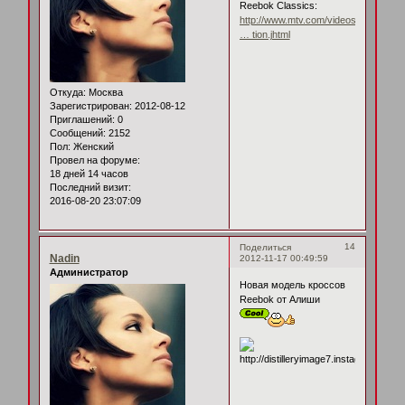
Reebok Classics:
http://www.mtv.com/videos/interview/al
… tion.jhtml
Откуда:
Москва
Зарегистрирован
: 2012-08-12
Приглашений:
0
Сообщений:
2152
Пол:
Женский
Провел на форуме:
18 дней 14 часов
Последний визит:
2016-08-20 23:07:09
14
Поделиться
Nadin
2012-11-17 00:49:59
Администратор
Новая модель кроссов
Reebok от Алиши