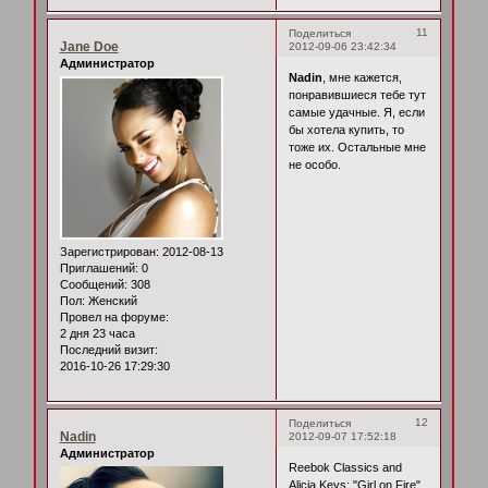
11
Поделиться
Jane Doe
2012-09-06 23:42:34
Администратор
Nadin
, мне кажется,
понравившиеся тебе тут
самые удачные. Я, если
бы хотела купить, то
тоже их. Остальные мне
не особо.
Зарегистрирован
: 2012-08-13
Приглашений:
0
Сообщений:
308
Пол:
Женский
Провел на форуме:
2 дня 23 часа
Последний визит:
2016-10-26 17:29:30
12
Поделиться
Nadin
2012-09-07 17:52:18
Администратор
Reebok Classics and
Alicia Keys: "Girl on Fire"