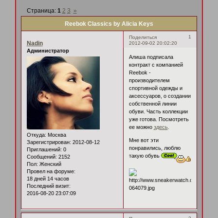
Страница:
1
2
3
»
Reebok Classics by Alicia Keys
1
Поделиться
Nadin
2012-09-02 20:02:20
Администратор
Алиша подписала
контракт с компанией
Reebok -
производителем
спортивной одежды и
аксессуаров, о создании
собственной линии
обуви. Часть коллекции
уже готова. Посмотреть
ее можно
здесь
.
Откуда:
Москва
Мне вот эти
Зарегистрирован
: 2012-08-12
понравились, люблю
Приглашений:
0
такую обувь
Сообщений:
2152
Пол:
Женский
Провел на форуме:
18 дней 14 часов
Последний визит:
2016-08-20 23:07:09