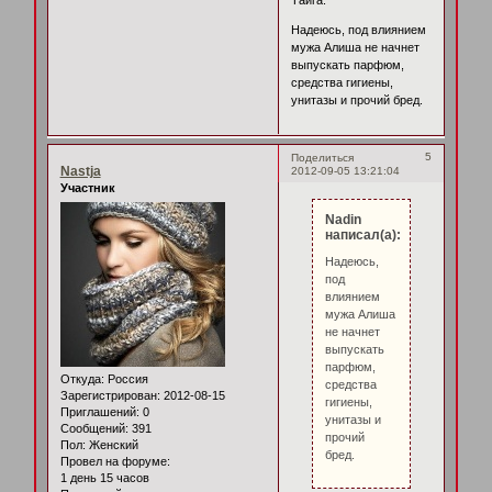
Тайга.
Надеюсь, под влиянием
мужа Алиша не начнет
выпускать парфюм,
средства гигиены,
унитазы и прочий бред.
5
Поделиться
Nastja
2012-09-05 13:21:04
Участник
Nadin
написал(а):
Надеюсь,
под
влиянием
мужа Алиша
не начнет
выпускать
парфюм,
Откуда:
Россия
средства
Зарегистрирован
: 2012-08-15
гигиены,
Приглашений:
0
унитазы и
Сообщений:
391
прочий
Пол:
Женский
бред.
Провел на форуме:
1 день 15 часов