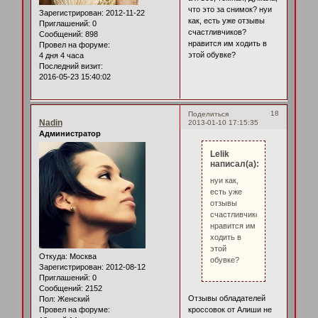
что это за снимок? нуи
Зарегистрирован
: 2012-11-22
как, есть уже отзывы
Приглашений:
0
счастливчиков?
Сообщений:
898
нравится им ходить в
Провел на форуме:
этой обувке?
4 дня 4 часа
Последний визит:
2016-05-23 15:40:02
18
Поделиться
Nadin
2013-01-10 17:15:35
Администратор
Lelik
написал(а):
нуи как,
есть уже
отзывы
счастливчиков?
нравится им
ходить в
этой
Откуда:
Москва
обувке?
Зарегистрирован
: 2012-08-12
Приглашений:
0
Сообщений:
2152
Отзывы обладателей
Пол:
Женский
Провел на форуме:
кроссовок от Алиши не