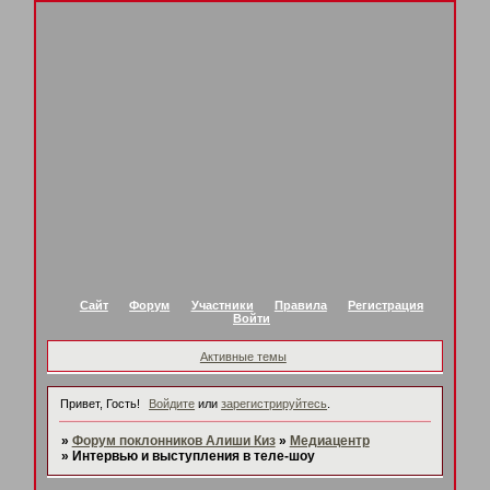
Сайт
Форум
Участники
Правила
Регистрация
Войти
Активные темы
Привет, Гость!
Войдите
или
зарегистрируйтесь
.
»
Форум поклонников Алиши Киз
»
Медиацентр
»
Интервью и выступления в теле-шоу