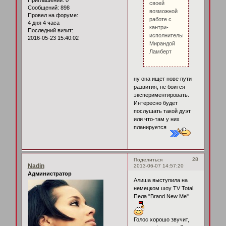
своей
Сообщений:
898
возможной
Провел на форуме:
работе с
4 дня 4 часа
кантри-
Последний визит:
исполнительницей
2016-05-23 15:40:02
Мирандой
Ламберт
ну она ищет нове пути
развития, не боится
экспериментировать.
Интересно будет
послушать такой дуэт
или что-там у них
планируется
28
Поделиться
Nadin
2013-06-07 14:57:20
Администратор
Алиша выступила на
немецком шоу TV Total.
Пела "Brand New Me"
Голос хорошо звучит,