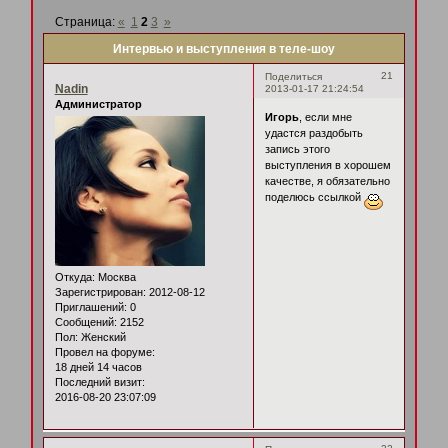
Страница:
«
1
2
3
»
Интервью и выступления в теле-шоу
21
Поделиться
Nadin
2013-01-17 21:24:54
Администратор
Игорь
, если мне
удастся раздобыть
запись этого
выступления в хорошем
качестве, я обязательно
поделюсь ссылкой
Откуда:
Москва
Зарегистрирован
: 2012-08-12
Приглашений:
0
Сообщений:
2152
Пол:
Женский
Провел на форуме:
18 дней 14 часов
Последний визит:
2016-08-20 23:07:09