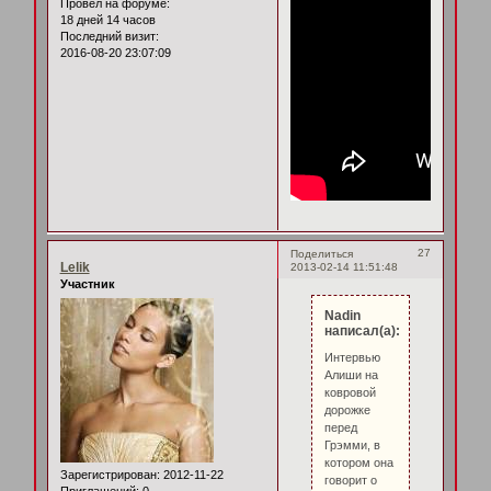
Провел на форуме:
18 дней 14 часов
Последний визит:
2016-08-20 23:07:09
27
Поделиться
Lelik
2013-02-14 11:51:48
Участник
Nadin
написал(а):
Интервью
Алиши на
ковровой
дорожке
перед
Грэмми, в
котором она
Зарегистрирован
: 2012-11-22
говорит о
Приглашений:
0