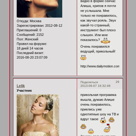
видно в форме сейчас
Алиша, хрипов я почти
не услышала. Мне
только не понравилось,
как звучал рояль. Звук
Откуда:
Москва
какой-то странный,
Зарегистрирован
: 2012-08-12
Приглашений:
0
инструмент был плохо
Сообщений:
2152
слышен. Или мне
Пол:
Женский
показалось?
Провел на форуме:
Очень понравился
18 дней 14 часов
ведущий, прикольный!
Последний визит:
2016-08-20 23:07:09
http://www.dailymotion.com/video/x1
29
Поделиться
Lelik
2013-06-07 16:32:46
Участник
прикольная программа
вышла, думаю Алише
очень понравилось,
приелись уже
однотипные шоу на ТВ и
вдруг такое