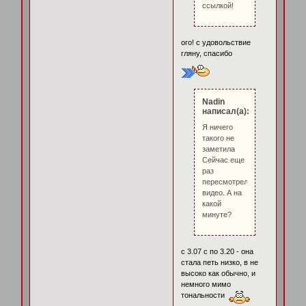
ссылкой!
ого! с удовольствие
гляну, спасибо
Nadin
написал(а):
Я ничего
такого не
заметила
Сейчас еще
раз
пересмотрела
видео. А на
какой
минуте?
с 3.07 с по 3.20 - она
стала петь низко, в не
высоко как обычно, и
немного мимо
тональности