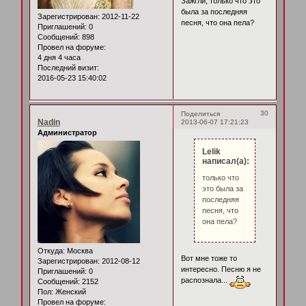
Зажгли, только что это
была за последняя
Зарегистрирован
: 2012-11-22
песня, что она пела?
Приглашений:
0
Сообщений:
898
Провел на форуме:
4 дня 4 часа
Последний визит:
2016-05-23 15:40:02
30
Поделиться
Nadin
2013-06-07 17:21:23
Администратор
Lelik
написал(а):
только что
это была за
последняя
песня, что
она пела?
Откуда:
Москва
Вот мне тоже то
Зарегистрирован
: 2012-08-12
интересно. Песню я не
Приглашений:
0
распознала...
Сообщений:
2152
Пол:
Женский
Провел на форуме: