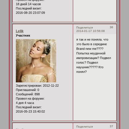
18 дней 14 часов
Последний визит:
2016-08-20 23:07:09
36
Поделиться
Lelik
2014-01-17 10:56:08
Участник
я так и не поняла. что
это было в середине
Brand new me????
Попытка неудачной
импровизации? Подвел
голос? Подвел
наушник????? Кто
понял?
Зарегистрирован
: 2012-11-22
Приглашений:
0
Сообщений:
898
Провел на форуме:
4 дня 4 часа
Последний визит:
2016-05-23 15:40:02
37
Поделиться