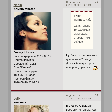
33
Поделиться
Nadin
2013-09-30 18:22:19
Администратор
Lelik
написал(а):
удивительно,
тогда Алиша
выглядела
старше, чем
сейчас
Откуда:
Москва
Ну, было это не так уж и
Зарегистрирован
: 2012-08-12
давно, года 2 назад.
Приглашений:
0
Делает Алишу старше,
Сообщений:
2152
наверное, прическа
Пол:
Женский
Провел на форуме:
18 дней 14 часов
Последний визит:
2016-08-20 23:07:09
34
Поделиться
Lelik
2014-01-09 17:55:25
Участник
В Сиднее Алиша зря
времени не теряла, как я