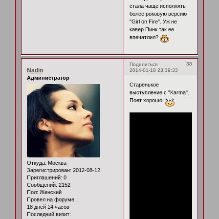
стала чаще исполнять
более роковую версию
"Girl on Fire". Уж не
кавер Пинк так ее
впечатлил?
38
Поделиться
Nadin
2014-01-18 23:39:33
Администратор
Старенькое
выступление с "Karma".
Поет хорошо!
Откуда:
Москва
Зарегистрирован
: 2012-08-12
Приглашений:
0
Сообщений:
2152
Пол:
Женский
Провел на форуме:
18 дней 14 часов
Последний визит: