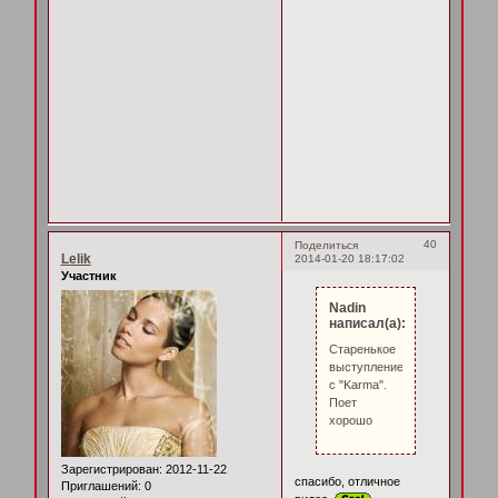
40
Поделиться
Lelik
2014-01-20 18:17:02
Участник
Nadin
написал(а):
Старенькое
выступление
с "Karma".
Поет
хорошо
Зарегистрирован
: 2012-11-22
спасибо, отличное
Приглашений:
0