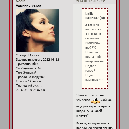
Nadin
2014-01-17 20:12:22
Администратор
Lelik
написал(а):
я так и не
поняла. что
это было в
середине
Brand new
me????
Попытка
Откуда:
Москва
неудачной
Зарегистрирован
: 2012-08-12
импровизации?
Приглашений:
0
Подвел
Сообщений:
2152
голос?
Пол:
Женский
Подвел
Провел на форуме:
наушник?????
18 дней 14 часов
Последний визит:
2016-08-20 23:07:09
Я ничего такого не
заметила
Сейчас
еще раз пересмотрела
видео. А на какой
минуте?
Кстати, я подметила, в
последнее время Алиша