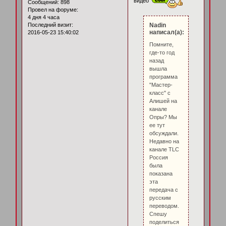
видео
Сообщений:
898
Провел на форуме:
4 дня 4 часа
Последний визит:
Nadin
написал(а):
2016-05-23 15:40:02
Помните,
где-то год
назад
вышла
программа
"Мастер-
класс" с
Алишей на
канале
Опры? Мы
ее тут
обсуждали.
Недавно на
канале TLC
Россия
была
показана
эта
передача с
русским
переводом.
Спешу
поделиться