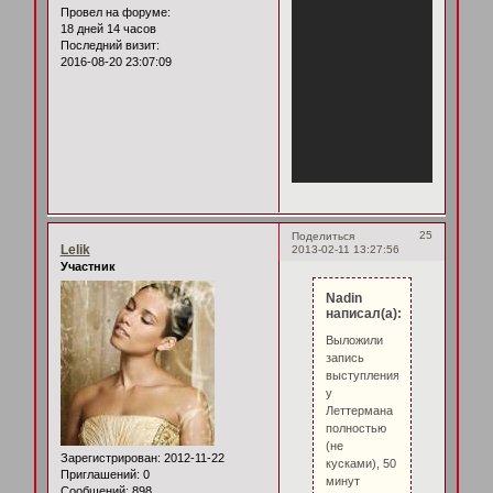
Провел на форуме:
18 дней 14 часов
Последний визит:
2016-08-20 23:07:09
25
Поделиться
Lelik
2013-02-11 13:27:56
Участник
Nadin
написал(а):
Выложили
запись
выступления
у
Леттермана
полностью
(не
Зарегистрирован
: 2012-11-22
кусками), 50
Приглашений:
0
минут
Сообщений:
898