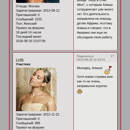
фонде "Keep a Child
Alive", с которым Алиша
Откуда:
Москва
сотрудничает уже много
Зарегистрирован
: 2012-08-12
лет. Его деятельность
Приглашений:
0
направлена на помощь
Сообщений:
2152
детям Африки, поэтому
Пол:
Женский
Провел на форуме:
Алиша и говорит, что в
18 дней 14 часов
Америке они еще не
Последний визит:
обсуждали свою работу.
2016-08-20 23:07:09
17
Поделиться
Lelik
2013-08-26 11:23:01
Участник
Молодец, Алиша!
Хотя новая стрижка мне
как-то не очень,
непривычно коротко
Зарегистрирован
: 2012-11-22
Приглашений:
0
Сообщений:
898
Провел на форуме: