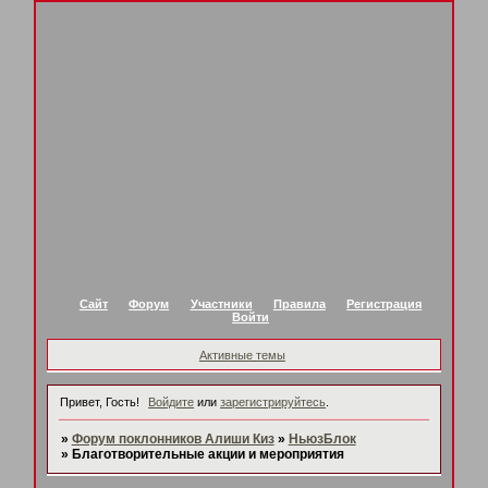
Сайт
Форум
Участники
Правила
Регистрация
Войти
Активные темы
Привет, Гость!
Войдите
или
зарегистрируйтесь
.
»
Форум поклонников Алиши Киз
»
НьюзБлок
»
Благотворительные акции и мероприятия