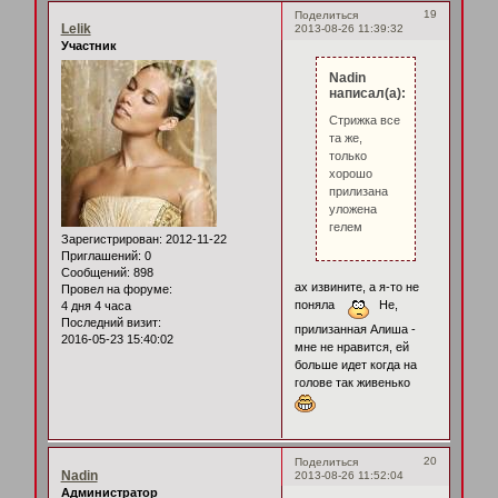
19
Поделиться
Lelik
2013-08-26 11:39:32
Участник
Nadin
написал(а):
Стрижка все
та же,
только
хорошо
прилизана
уложена
гелем
Зарегистрирован
: 2012-11-22
Приглашений:
0
Сообщений:
898
ах извините, а я-то не
Провел на форуме:
поняла
Не,
4 дня 4 часа
Последний визит:
прилизанная Алиша -
2016-05-23 15:40:02
мне не нравится, ей
больше идет когда на
голове так живенько
20
Поделиться
Nadin
2013-08-26 11:52:04
Администратор