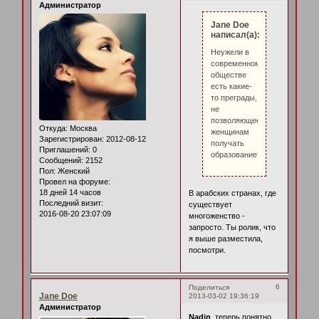
Администратор
Jane Doe
написал(а):
Неужели в
современном
обществе
есть какие-
то преграды,
не
позволяющее
Откуда:
Москва
женщинам
Зарегистрирован
: 2012-08-12
получать
Приглашений:
0
образование?
Сообщений:
2152
Пол:
Женский
Провел на форуме:
18 дней 14 часов
В арабских странах, где
Последний визит:
существует
2016-08-20 23:07:09
многоженство -
запросто. Ты ролик, что
я выше разместила,
посмотри.
6
Поделиться
Jane Doe
2013-03-02 19:36:19
Администратор
Nadin
, теперь понятно.