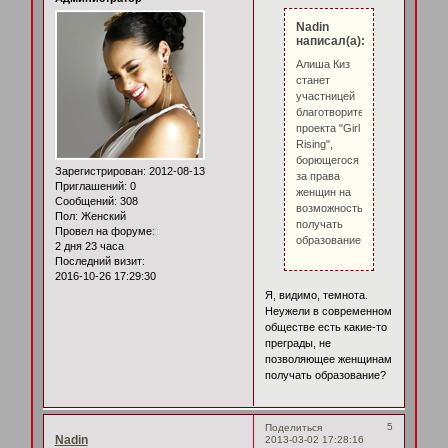
Nadin
написал(а):
Алиша Киз
станет
участницей
благотворительного
проекта "Girl
Rising",
борющегося
Зарегистрирован
: 2012-08-13
за права
Приглашений:
0
женщин на
Сообщений:
308
возможность
Пол:
Женский
получать
Провел на форуме:
образование.
2 дня 23 часа
Последний визит:
2016-10-26 17:29:30
Я, видимо, темнота.
Неужели в современном
обществе есть какие-то
преграды, не
позволяющее женщинам
получать образование?
5
Поделиться
Nadin
2013-03-02 17:28:16