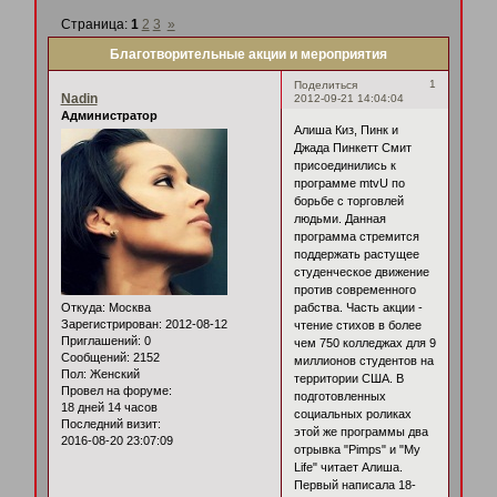
Страница:
1
2
3
»
Благотворительные акции и мероприятия
1
Поделиться
Nadin
2012-09-21 14:04:04
Администратор
Алиша Киз, Пинк и
Джада Пинкетт Смит
присоединились к
программе mtvU по
борьбе с торговлей
людьми. Данная
программа стремится
поддержать растущее
студенческое движение
против современного
Откуда:
Москва
рабства. Часть акции -
Зарегистрирован
: 2012-08-12
чтение стихов в более
Приглашений:
0
чем 750 колледжах для 9
Сообщений:
2152
миллионов студентов на
Пол:
Женский
территории США. В
Провел на форуме:
подготовленных
18 дней 14 часов
социальных роликах
Последний визит:
этой же программы два
2016-08-20 23:07:09
отрывка "Pimps" и "My
Life" читает Алиша.
Первый написала 18-