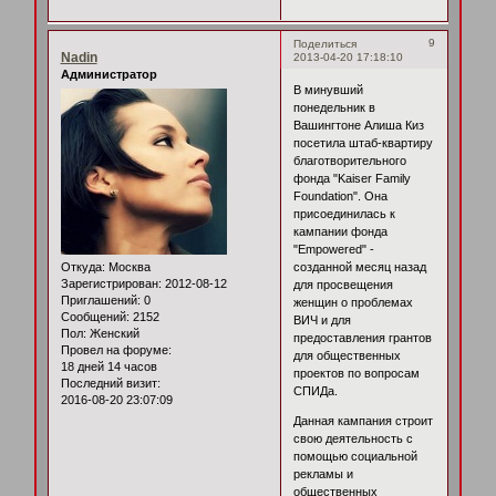
9
Поделиться
Nadin
2013-04-20 17:18:10
Администратор
В минувший
понедельник в
Вашингтоне Алиша Киз
посетила штаб-квартиру
благотворительного
фонда "Kaiser Family
Foundation". Она
присоединилась к
кампании фонда
"Empowered" -
Откуда:
Москва
созданной месяц назад
Зарегистрирован
: 2012-08-12
для просвещения
Приглашений:
0
женщин о проблемах
Сообщений:
2152
ВИЧ и для
Пол:
Женский
предоставления грантов
Провел на форуме:
для общественных
18 дней 14 часов
проектов по вопросам
Последний визит:
СПИДа.
2016-08-20 23:07:09
Данная кампания строит
свою деятельность с
помощью социальной
рекламы и
общественных