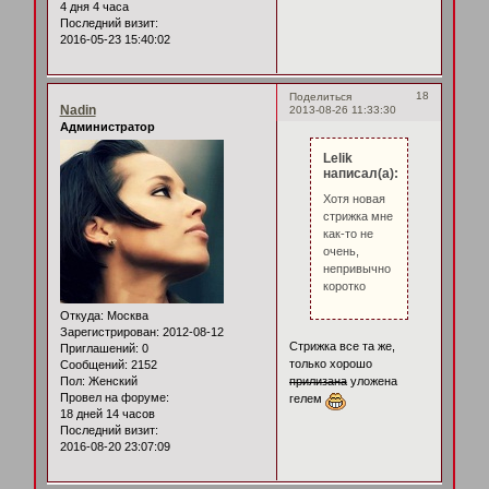
4 дня 4 часа
Последний визит:
2016-05-23 15:40:02
18
Поделиться
Nadin
2013-08-26 11:33:30
Администратор
Lelik
написал(а):
Хотя новая
стрижка мне
как-то не
очень,
непривычно
коротко
Откуда:
Москва
Зарегистрирован
: 2012-08-12
Стрижка все та же,
Приглашений:
0
только хорошо
Сообщений:
2152
прилизана
уложена
Пол:
Женский
Провел на форуме:
гелем
18 дней 14 часов
Последний визит:
2016-08-20 23:07:09