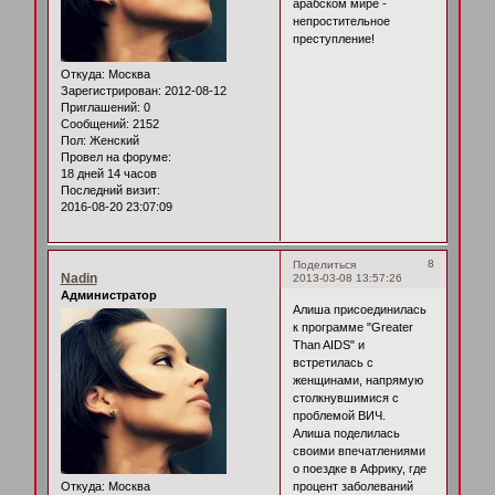
арабском мире -
непростительное
преступление!
Откуда:
Москва
Зарегистрирован
: 2012-08-12
Приглашений:
0
Сообщений:
2152
Пол:
Женский
Провел на форуме:
18 дней 14 часов
Последний визит:
2016-08-20 23:07:09
8
Поделиться
Nadin
2013-03-08 13:57:26
Администратор
Алиша присоединилась
к программе "Greater
Than AIDS" и
встретилась с
женщинами, напрямую
столкнувшимися с
проблемой ВИЧ.
Алиша поделилась
своими впечатлениями
о поездке в Африку, где
Откуда:
Москва
процент заболеваний