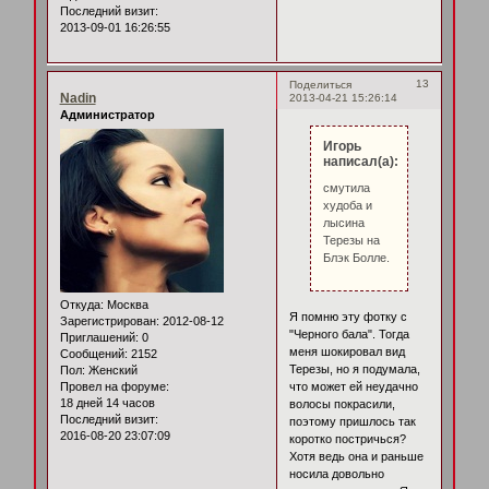
Последний визит:
2013-09-01 16:26:55
13
Поделиться
Nadin
2013-04-21 15:26:14
Администратор
Игорь
написал(а):
смутила
худоба и
лысина
Терезы на
Блэк Болле.
Откуда:
Москва
Я помню эту фотку с
Зарегистрирован
: 2012-08-12
"Черного бала". Тогда
Приглашений:
0
меня шокировал вид
Сообщений:
2152
Терезы, но я подумала,
Пол:
Женский
Провел на форуме:
что может ей неудачно
18 дней 14 часов
волосы покрасили,
Последний визит:
поэтому пришлось так
2016-08-20 23:07:09
коротко постричься?
Хотя ведь она и раньше
носила довольно