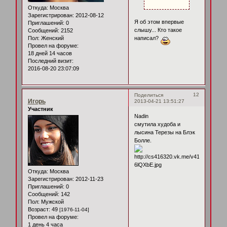
Откуда:
Москва
Зарегистрирован
: 2012-08-12
Я об этом впервые
Приглашений:
0
слышу... Кто такое
Сообщений:
2152
написал?
Пол:
Женский
Провел на форуме:
18 дней 14 часов
Последний визит:
2016-08-20 23:07:09
12
Поделиться
Игорь
2013-04-21 13:51:27
Участник
Nadin
смутила худоба и
лысина Терезы на Блэк
Болле.
Откуда:
Москва
Зарегистрирован
: 2012-11-23
Приглашений:
0
Сообщений:
142
Пол:
Мужской
Возраст:
49
[1976-11-04]
Провел на форуме:
1 день 4 часа