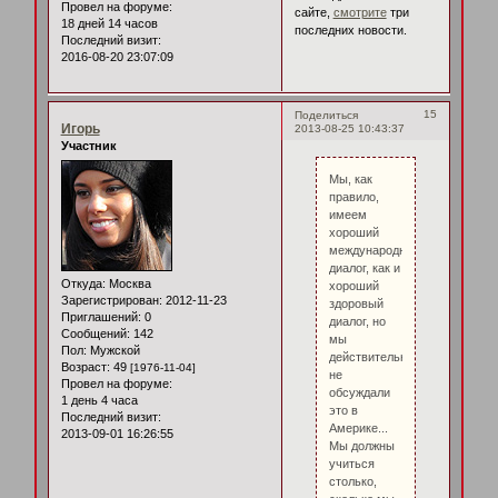
Провел на форуме:
сайте,
смотрите
три
18 дней 14 часов
последних новости.
Последний визит:
2016-08-20 23:07:09
15
Поделиться
Игорь
2013-08-25 10:43:37
Участник
Мы, как
правило,
имеем
хороший
международный
диалог, как и
Откуда:
Москва
хороший
Зарегистрирован
: 2012-11-23
здоровый
Приглашений:
0
диалог, но
Сообщений:
142
мы
Пол:
Мужской
действительно
Возраст:
49
[1976-11-04]
не
Провел на форуме:
обсуждали
1 день 4 часа
это в
Последний визит:
Америке...
2013-09-01 16:26:55
Мы должны
учиться
столько,