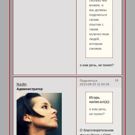
сколько мы
можем, и
мы должны
поделиться
своим
опытом с
таким
количеством
людей,
которым
сможем
о ком речь, не понял?
16
Поделиться
Nadin
2013-08-25 11:04:26
Администратор
Игорь
написал(а):
о ком речь,
не понял?
О благотворительном