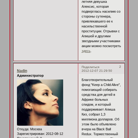
летняя девушка
Алексис, которая
подверглась насилию со
стороны сутенера,
привлекавшего ее к
насильственной
проституции. Отрывки с
Алишей и другими
звездными участниками
акции можно посмотреть
здесь
.
2
Поделиться
Nadin
2012-12-07 21:29:50
Администратор
Благотворительный
фонд "Keep a Child Alive",
помогающий собирать
средства для детей в
Африке больных
спидом, и который
поддерживает Алиша
Киз, собрал 1,3
миллиона долларов. Об
этом было объявлено
Откуда:
Москва
вчера на Black Ball
Зарегистрирован
: 2012-08-12
Redux. Торжественный