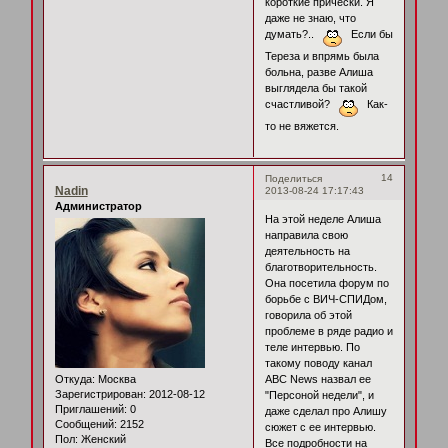
короткие прически. Я
даже не знаю, что
думать?..
Если бы
Тереза и впрямь была
больна, разве Алиша
выглядела бы такой
счастливой?
Как-
то не вяжется.
14
Поделиться
Nadin
2013-08-24 17:17:43
Администратор
На этой неделе Алиша
направила свою
деятельность на
благотворительность.
Она посетила форум по
борьбе с ВИЧ-СПИДом,
говорила об этой
проблеме в ряде радио и
теле интервью. По
такому поводу канал
Откуда:
Москва
ABC News назвал ее
Зарегистрирован
: 2012-08-12
"Персоной недели", и
Приглашений:
0
даже сделал про Алишу
Сообщений:
2152
сюжет с ее интервью.
Пол:
Женский
Все подробности на