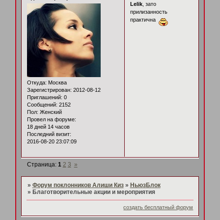
Lelik
, зато
прилизанность
практична
Откуда:
Москва
Зарегистрирован
: 2012-08-12
Приглашений:
0
Сообщений:
2152
Пол:
Женский
Провел на форуме:
18 дней 14 часов
Последний визит:
2016-08-20 23:07:09
Страница:
1
2
3
»
»
Форум поклонников Алиши Киз
»
НьюзБлок
»
Благотворительные акции и мероприятия
создать бесплатный форум