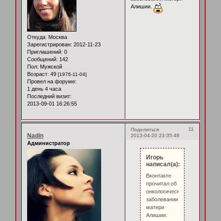
Алишии.
Откуда:
Москва
Зарегистрирован
: 2012-11-23
Приглашений:
0
Сообщений:
142
Пол:
Мужской
Возраст:
49
[1976-11-04]
Провел на форуме:
1 день 4 часа
Последний визит:
2013-09-01 16:26:55
11
Поделиться
Nadin
2013-04-20 23:35:48
Администратор
Игорь
написал(а):
Вконтакте
прочитал об
онкологическом
заболевании
матери
Алишии.