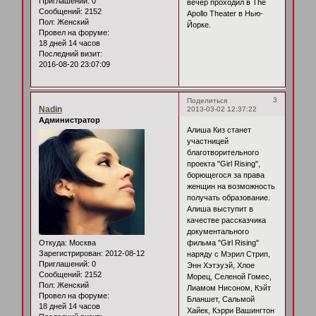
Приглашений:
0
вечер проходил в The
Сообщений:
2152
Apollo Theater в Нью-
Пол:
Женский
Йорке.
Провел на форуме:
18 дней 14 часов
Последний визит:
2016-08-20 23:07:09
3
Поделиться
Nadin
2013-03-02 12:37:22
Администратор
Алиша Киз станет
участницей
благотворительного
проекта "Girl Rising",
борющегося за права
женщин на возможность
получать образование.
Алиша выступит в
качестве рассказчика
документального
Откуда:
Москва
фильма "Girl Rising"
Зарегистрирован
: 2012-08-12
наряду с Мэрил Стрип,
Приглашений:
0
Энн Хэтэуэй, Хлое
Сообщений:
2152
Морец, Селеной Гомес,
Пол:
Женский
Лиамом Нисоном, Кэйт
Провел на форуме:
Бланшет, Сальмой
18 дней 14 часов
Хайек, Кэрри Вашингтон