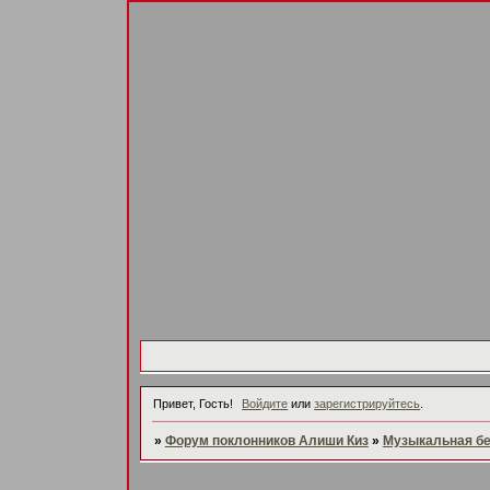
Привет, Гость!
Войдите
или
зарегистрируйтесь
.
»
Форум поклонников Алиши Киз
»
Музыкальная б