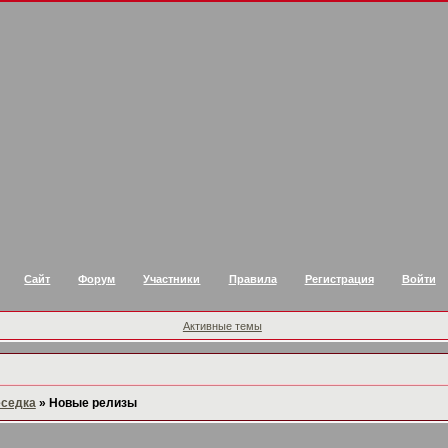
Сайт
Форум
Участники
Правила
Регистрация
Войти
Активные темы
еседка
»
Новые релизы