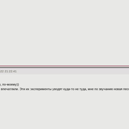
-22 21:22:41
п, по-моему))
 впечатлили. Эти их эксперименты уводят куда-то не туда, мне по звучанию новая пе