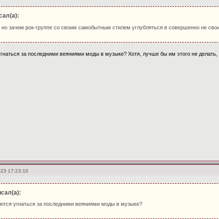
сал(а):
 но зачем рок-группе со своим самобытным стилем углубляться в совершенно не свои 
гнаться за последними веяниями моды в музыке? Хотя, лучше бы им этого не делать, о
-23 17:23:10
исал(а):
ются угнаться за последними веяниями моды в музыке?