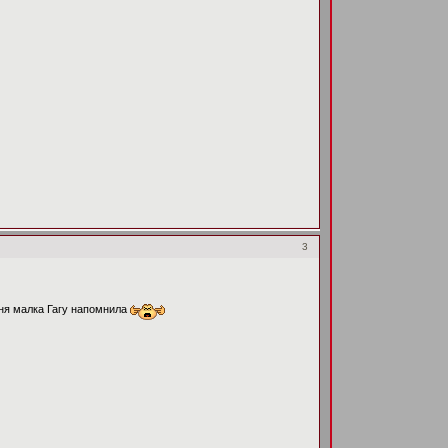
3
сня малка Гагу напомнила