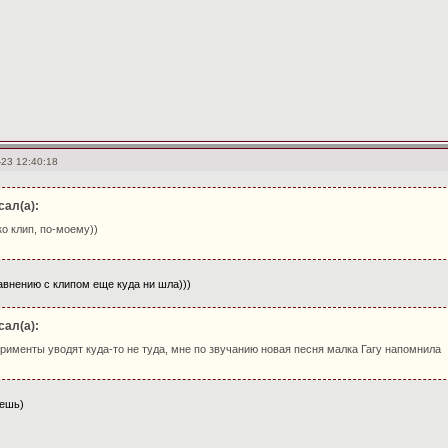
-23 12:40:18
сал(а):
ко клип, по-моему))
авнению с клипом еще куда ни шла)))
сал(а):
рименты уводят куда-то не туда, мне по звучанию новая песня малка Гагу напомнила
ьешь)