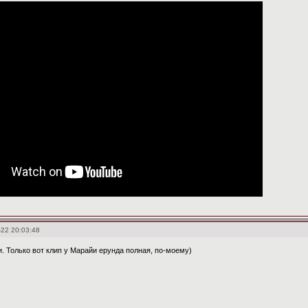
-22 20:03:48
. Только вот клип у Марайи ерунда полная, по-моему)