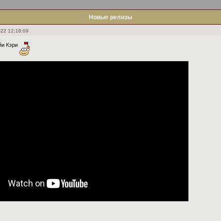
Новые релизы
-22 12:18:09
йи Кэри