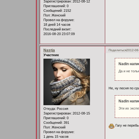
Зарегистрирован
: 2012-08-12
Приглашений:
0
Сообщений:
2152
Пол:
Женский
Провел на форуме:
18 дней 14 часов
Последний визит:
2016-08-20 23:07:09
Nastja
Поделиться
2012-08
Участник
Nadin напи
Да и не толь
Не, ну песня по ср
Nadin напи
Эти их экспе
Откуда:
Россия
Зарегистрирован
: 2012-08-15
Приглашений:
0
Сообщений:
391
Гагу не переб
Пол:
Женский
Провел на форуме:
1 день 15 часов