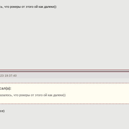
ь, что рокеры от этого ой как далеки))
-23 19:37:40
сал(а):
азалось, что рокеры от этого ой как далеки))
се)