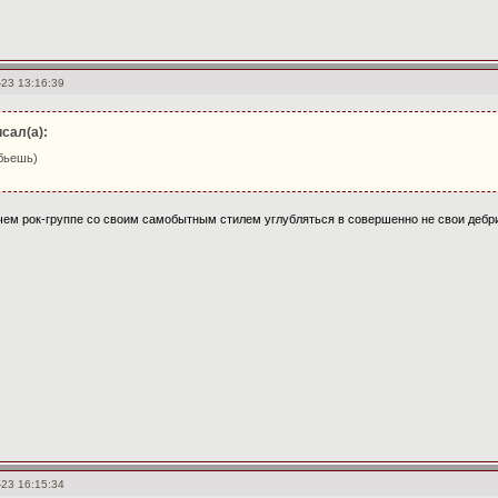
-23 13:16:39
исал(а):
ебьешь)
ачем рок-группе со своим самобытным стилем углубляться в совершенно не свои дебри
-23 16:15:34