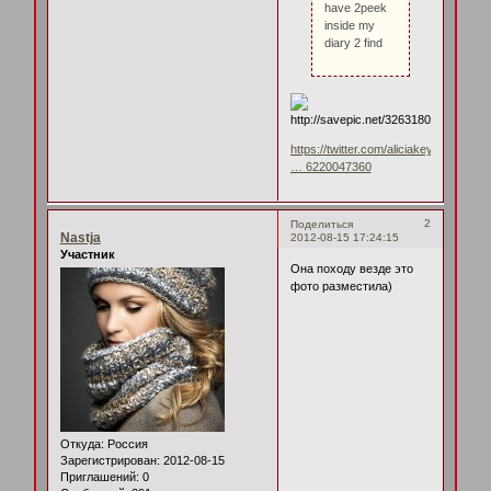
have 2peek
inside my
diary 2 find
https://twitter.com/aliciakeys/status/2
… 6220047360
2
Поделиться
Nastja
2012-08-15 17:24:15
Участник
Она походу везде это
фото разместила)
Откуда:
Россия
Зарегистрирован
: 2012-08-15
Приглашений:
0