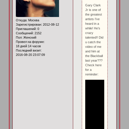
Gary Clark
Jr is one of
the greatest
artists I’ve
Откуда:
Москва
heard in a
Зарегистрирован
: 2012-08-12
while! He’s
Приглашений:
0
crazy
Сообщений:
2152
talented!! Did
Пол:
Женский
Провел на форуме:
u catch the
18 дней 14 часов
video of me
Последний визит:
and him at
2016-08-20 23:07:09
the Blackball
last year???
Check here
for a
reminder: