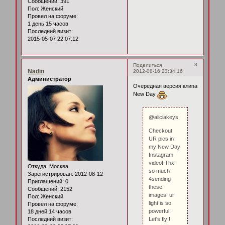
Сообщений:
391
Пол:
Женский
Провел на форуме:
1 день 15 часов
Последний визит:
2015-05-07 22:07:12
3
Поделиться
Nadin
2012-08-16 23:34:16
Администратор
Очередная версия клипа
New Day
@aliciakeys
Checkout
UR pics in
my New Day
Instagram
video! Thx
Откуда:
Москва
so much
Зарегистрирован
: 2012-08-12
4sending
Приглашений:
0
these
Сообщений:
2152
images! ur
Пол:
Женский
light is so
Провел на форуме:
powerful!
18 дней 14 часов
Последний визит:
Let's fly!!