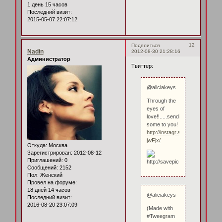
1 день 15 часов
Последний визит:
2015-05-07 22:07:12
12
Поделиться
Nadin
2012-08-30 21:28:16
Администратор
Твиттер:
@aliciakeys
Through the
eyes of
love!!.....sending
some to you!
http://instagr.am/p/O8_V-
jwFjx/
Откуда:
Москва
Зарегистрирован
: 2012-08-12
Приглашений:
0
Сообщений:
2152
Пол:
Женский
Провел на форуме:
18 дней 14 часов
@aliciakeys
Последний визит:
2016-08-20 23:07:09
(Made with
#Tweegram