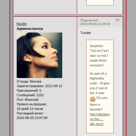
20
Поделиться
Nadin
2012-09-04 21:26:01
Администратор
Tumblr:
Surprise!
"Girl on Fire"
was so hot I
made three
versions!
Its part of a
#girlonfire
Откуда:
Москва
suite - I’ll give
Зарегистрирован
: 2012-08-12
you 2 out of
Приглашений:
0
the 3 now
Сообщений:
2152
Do you
Пол:
Женский
Провел на форуме:
have a
18 дней 14 часов
favorite?
Последний визит:
http://aliciakeys.com/news/girl-
2016-08-20 23:07:09
on-fire …
ally-here/