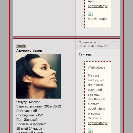
App)
http://instagr.am/p/O9BMFVQF
13
Поделиться
Nadin
2012-08-31 00:47:57
Администратор
Твиттер:
@aliciakeys
May we
always, live
like a child
plays and
see each
day through
Откуда:
Москва
a child's
Зарегистрирован
: 2012-08-12
eyes! Life is
Приглашений:
0
precious!
Сообщений:
2152
Sending u
Пол:
Женский
http://instagr.am/p/O90ieRwFm
Провел на форуме:
18 дней 14 часов