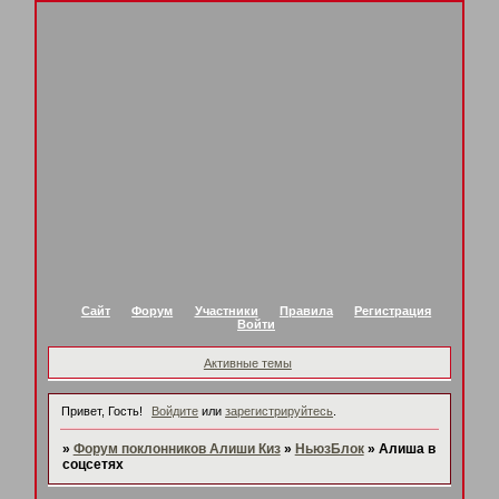
Сайт
Форум
Участники
Правила
Регистрация
Войти
Активные темы
Привет, Гость!
Войдите
или
зарегистрируйтесь
.
»
Форум поклонников Алиши Киз
»
НьюзБлок
»
Алиша в
соцсетях