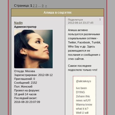
Страница:
1
2
3
…
9
»
Алиша в соцсетях
1
Поделиться
Nadin
2012-08-14 23:27:45
Администратор
Алиша активно
пользуется различными
социальными сетями -
Twitter, Facebook, Tumblr,
Who Say и др. Здесь
размещаются ее
послания и сообщения с
этих сайтов.
Самое последнее
подоспело только что!
Откуда:
Москва
Зарегистрирован
: 2012-08-12
Приглашений:
0
@aliciakeys
Сообщений:
2152
Пол:
Женский
Ive been
Провел на форуме:
DYING
18 дней 14 часов
2share this
Последний визит:
news w/U!!!
2016-08-20 23:07:09
Wanna know
what it is?
Well U will