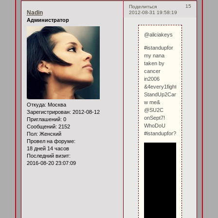
15
Поделиться
Nadin
2012-08-31 19:58:19
Администратор
@aliciakeys
#istandupfor
my nana
taken by
cancer
in2006
&4every1fighting!
StandUp2Cancer
w me&
Откуда:
Москва
@SU2C
Зарегистрирован
: 2012-08-12
onSept7!
Приглашений:
0
WhoDoU
Сообщений:
2152
#istandupfor?
Пол:
Женский
Провел на форуме:
18 дней 14 часов
Последний визит:
2016-08-20 23:07:09