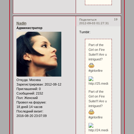
19
Поделиться
Nadin
2012-09-03 01:27:31
Администратор
Tumblr:
Part of the
Girl on Fire
Suite!!! Are u
intrigued?
#girlonfire
Откуда:
Москва
Зарегистрирован
: 2012-08-12
Приглашений:
0
Part of the
Сообщений:
2152
Girl on Fire
Пол:
Женский
Suite!!! Are u
Провел на форуме:
intrigued?
18 дней 14 часов
Последний визит:
2016-08-20 23:07:09
#girlonfire