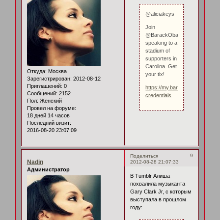
@aliciakeys
Join
@BarackObama
speaking to a
stadium of
supporters in
Carolina. Get
Откуда:
Москва
your tix!
Зарегистрирован
: 2012-08-12
Приглашений:
0
https://my.barackobama.com/p
Сообщений:
2152
credentials
Пол:
Женский
Провел на форуме:
18 дней 14 часов
Последний визит:
2016-08-20 23:07:09
9
Поделиться
Nadin
2012-08-28 21:07:33
Администратор
В Tumblr Алиша
похвалила музыканта
Gary Clark Jr, с которым
выступала в прошлом
году: