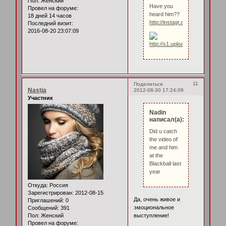
Пол:
Женский
Have you
Провел на форуме:
heard him??
18 дней 14 часов
http://instagr.am/p/O4fODHwF
Последний визит:
2016-08-20 23:07:09
11
Поделиться
Nastja
2012-08-30 17:24:09
Участник
Nadin
написал(а):
Did u catch
the video of
me and him
at the
Blackball last
year
Откуда:
Россия
Зарегистрирован
: 2012-08-15
Да, очень живое и
Приглашений:
0
эмоциональное
Сообщений:
391
выступление!
Пол:
Женский
Провел на форуме: