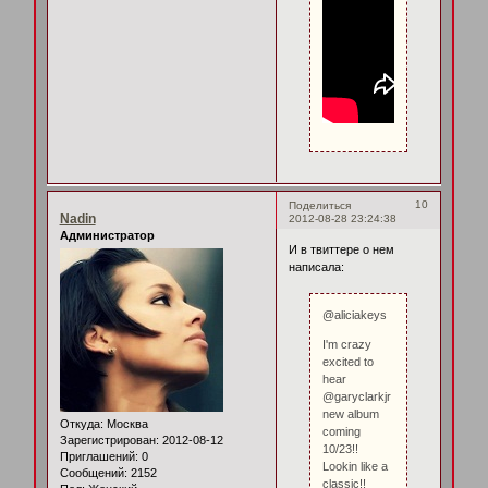
10
Поделиться
Nadin
2012-08-28 23:24:38
Администратор
И в твиттере о нем
написала:
@aliciakeys
I'm crazy
excited to
hear
@garyclarkjr
new album
Откуда:
Москва
coming
Зарегистрирован
: 2012-08-12
10/23!!
Приглашений:
0
Lookin like a
Сообщений:
2152
classic!!