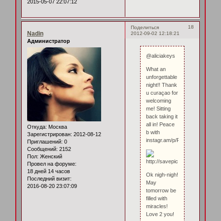
2015-05-07 22:07:12
18
Поделиться
Nadin
2012-09-02 12:18:21
Администратор
@aliciakeys
What an
unforgettable
night!! Thank
u curaçao for
welcoming
me! Sitting
back taking it
all in! Peace
Откуда:
Москва
b with
Зарегистрирован
: 2012-08-12
instagr.am/p/PEA9IMQFmC/
Приглашений:
0
Сообщений:
2152
Пол:
Женский
Провел на форуме:
18 дней 14 часов
Ok nigh-nigh!
Последний визит:
May
2016-08-20 23:07:09
tomorrow be
filled with
miracles!
Love 2 you!