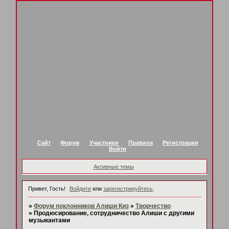
Сайт
Форум
Участники
Правила
Регистрация
Войти
Активные темы
Привет, Гость!
Войдите
или
зарегистрируйтесь
.
»
Форум поклонников Алиши Киз
»
Творчество
»
Продюсирование, сотрудничество Алиши с другими
музыкантами