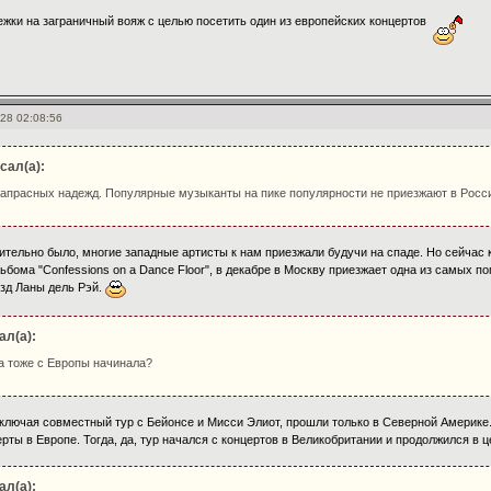
нежки на заграничный вояж с целью посетить один из европейских концертов
28 02:08:56
сал(а):
апрасных надежд. Популярные музыканты на пике популярности не приезжают в Россию.
ительно было, многие западные артисты к нам приезжали будучи на спаде. Но сейчас 
ьбома "Confessions on a Dance Floor", в декабре в Москву приезжает одна из самых 
зд Ланы дель Рэй.
ал(а):
а тоже с Европы начинала?
включая совместный тур с Бейонсе и Мисси Элиот, прошли только в Северной Америке. 
ты в Европе. Тогда, да, тур начался с концертов в Великобритании и продолжился в ц
ал(а):