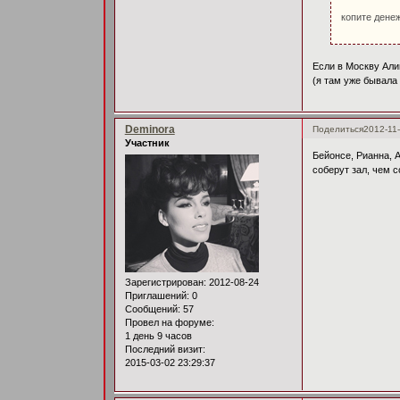
копите денеж
Если в Москву Али
(я там уже бывала 
Deminora
Поделиться
2012-11-
Участник
Бейонсе, Рианна, А
соберут зал, чем с
Зарегистрирован
: 2012-08-24
Приглашений:
0
Сообщений:
57
Провел на форуме:
1 день 9 часов
Последний визит:
2015-03-02 23:29:37