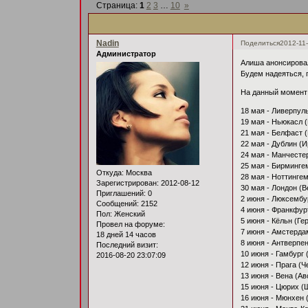
Страница:
1
2
3
…
10
»
Nadin
Поделиться
2012-11-
Администратор
Алиша анонсировал
Будем надеяться, 
На данный момент 
18 мая - Ливерпул
19 мая - Ньюкасл 
21 мая - Белфаст 
22 мая - Дублин (
24 мая - Манчесте
25 мая - Бирминге
Откуда:
Москва
28 мая - Ноттинге
Зарегистрирован
: 2012-08-12
30 мая - Лондон (
Приглашений:
0
2 июня - Люксембу
Сообщений:
2152
4 июня - Франкфур
Пол:
Женский
5 июня - Кёльн (Ге
Провел на форуме:
7 июня - Амстерда
18 дней 14 часов
8 июня - Антверпен
Последний визит:
10 июня - Гамбург 
2016-08-20 23:07:09
12 июня - Прага (Ч
13 июня - Вена (Ав
15 июня - Цюрих (
16 июня - Мюнхен 