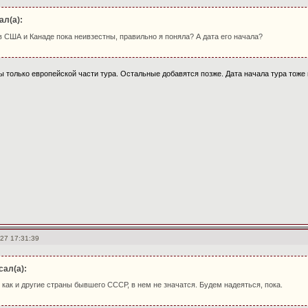
ал(а):
в США и Канаде пока неивзестны, правильно я поняла? А дата его начала?
 только европейской части тура. Остальные добавятся позже. Дата начала тура тоже п
27 17:31:39
сал(а):
 как и другие страны бывшего СССР, в нем не значатся. Будем надеяться, пока.