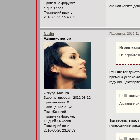
Провел на форуме:
ага или копите де
4 дня 4 часа
Последний визит:
2016-05-23 15:40:02
Nadin
Поделиться
2012-11-
Администратор
Игорь напи
Не стройте н
Раньше так действ
времена успеха ал
году обещают прие
Откуда:
Москва
Lelik напис
Зарегистрирован
: 2012-08-12
Приглашений:
0
А раньше он
Сообщений:
2152
Пол:
Женский
Провел на форуме:
Три первых тура, 
18 дней 14 часов
полноценные концер
Последний визит:
2016-08-20 23:07:09
Lelik напис