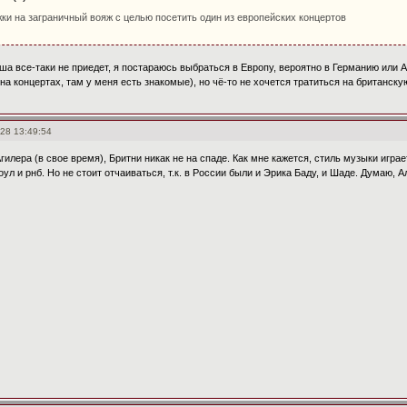
ки на заграничный вояж с целью посетить один из европейских концертов
ша все-таки не приедет, я постараюсь выбраться в Европу, вероятно в Германию или А
на концертах, там у меня есть знакомые), но чё-то не хочется тратиться на британску
28 13:49:54
гилера (в свое время), Бритни никак не на спаде. Как мне кажется, стиль музыки игра
оул и рнб. Но не стоит отчаиваться, т.к. в России были и Эрика Баду, и Шаде. Думаю, 