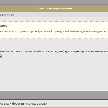
Новости из мира музыки
23 15:57:49
сал(а):
н слышала, что у нее скоро выйдет новый французский альбом, и даже планируется ми
начально не поняла, каким надо быть фанатом, чтоб туда ходить, да еще многократно. 
еседка
»
Новости из мира музыки