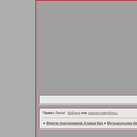
Привет, Гость!
Войдите
или
зарегистрируйтесь
.
»
Форум поклонников Алиши Киз
»
Музыкальная б