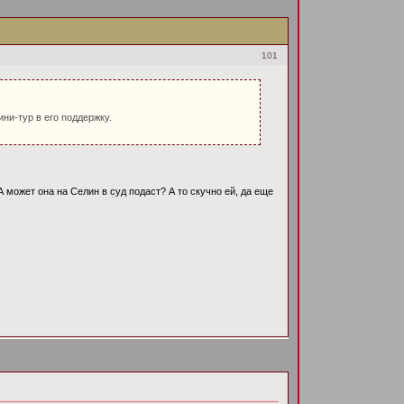
101
ни-тур в его поддержку.
А может она на Селин в суд подаст? А то скучно ей, да еще