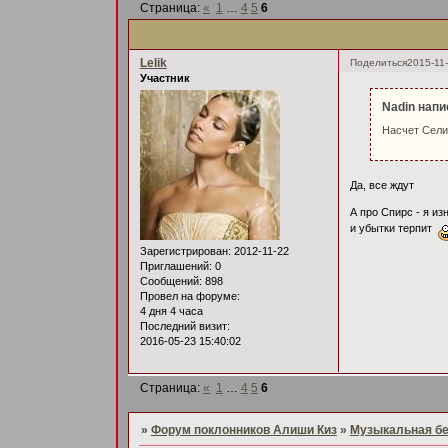
Страница:
«
1
…
4
5
6
Lelik
Поделиться
2015-11-
Участник
Nadin напи
Насчет Сели
Да, все ждут
А про Спирс - я из
и убытки терпит
Зарегистрирован
: 2012-11-22
Приглашений:
0
Сообщений:
898
Провел на форуме:
4 дня 4 часа
Последний визит:
2016-05-23 15:40:02
Страница:
«
1
…
4
5
6
»
Форум поклонников Алиши Киз
»
Музыкальная б