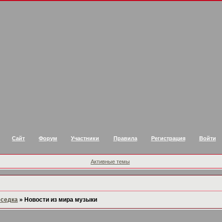
Сайт
Форум
Участники
Правила
Регистрация
Войти
Активные темы
еседка
»
Новости из мира музыки