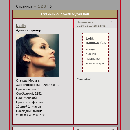
Страница:
«
1
2
3
4
5
Сканы и обложки журналов
81
Поделиться
Nadin
2014-03-10 16:16:41
Администратор
Lelik
написал(а):
я еще
сканов
нашла из
того номера
Спасибо!
Откуда:
Москва
Зарегистрирован
: 2012-08-12
Приглашений:
0
Сообщений:
2152
Пол:
Женский
Провел на форуме:
18 дней 14 часов
Последний визит:
2016-08-20 23:07:09