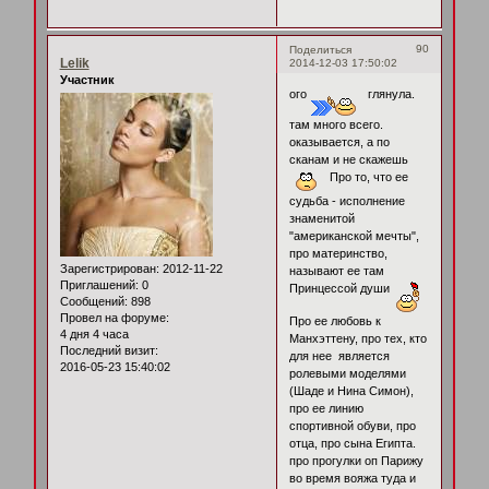
90
Поделиться
Lelik
2014-12-03 17:50:02
Участник
ого
глянула.
там много всего.
оказывается, а по
сканам и не скажешь
Про то, что ее
судьба - исполнение
знаменитой
"американской мечты",
про материнство,
Зарегистрирован
: 2012-11-22
называют ее там
Приглашений:
0
Принцессой души
Сообщений:
898
Провел на форуме:
Про ее любовь к
4 дня 4 часа
Манхэттену, про тех, кто
Последний визит:
для нее является
2016-05-23 15:40:02
ролевыми моделями
(Шаде и Нина Симон),
про ее линию
спортивной обуви, про
отца, про сына Египта.
про прогулки оп Парижу
во время вояжа туда и