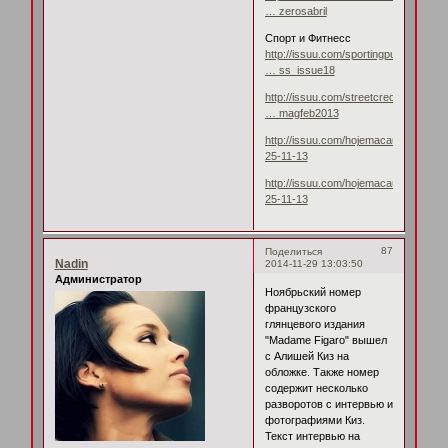
… zerosabril
Спорт и Фитнесс
http://issuu.com/sportingpublications/
… ss_issue18
http://issuu.com/streetcredmag/docs/
… magfeb2013
http://issuu.com/hojemacau/docs/hm-
25-11-13
http://issuu.com/hojemacau/docs/hm-
25-11-13
87
Поделиться
Nadin
2014-11-29 13:03:50
Администратор
Ноябрьский номер
французского
глянцевого издания
"Madame Figaro" вышел
с Алишей Киз на
обложке. Также номер
содержит несколько
разворотов с интервью и
фотографиями Киз.
Текст интервью на