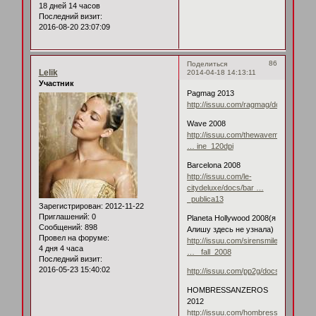
18 дней 14 часов
Последний визит:
2016-08-20 23:07:09
86
Поделиться
Lelik
2014-04-18 14:13:11
Участник
Pagmag 2013
http://issuu.com/ragmag/docs/ragma
Wave 2008
http://issuu.com/thewavemag/docs/v0
… ine_120dpi
Barcelona 2008
http://issuu.com/le-
citydeluxe/docs/bar …
_publica13
Зарегистрирован
: 2012-11-22
Приглашений:
0
Planeta Hollywood 2008(я
Сообщений:
898
Алишу здесь не узнала)
Провел на форуме:
http://issuu.com/sirensmile/docs/plane
4 дня 4 часа
… _fall_2008
Последний визит:
2016-05-23 15:40:02
http://issuu.com/pp2g/docs/pp2gwe
HOMBRESSANZEROS
2012
http://issuu.com/hombressanzeros/do