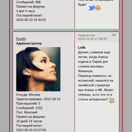
Сообщений:
898
будет
Провел на форуме:
4 дня 4 часа
Последний визит:
2016-05-23 15:40:02
89
Поделиться
Nadin
2014-12-02 17:48:37
Администратор
Lelik
Думаю, снимали еще
летом, когда Алиша
ездила в Париж для
съемок рекламы
Живанши.
Перевод появился, но
испанский, нашелся на
чилийской страничке
про Алишу в ФБ. Может
Откуда:
Москва
глянешь, есть что-то в
Зарегистрирован
: 2012-08-12
статье интересное?
Приглашений:
0
Сообщений:
2152
Пол:
Женский
Провел на форуме:
18 дней 14 часов
Последний визит:
2016-08-20 23:07:09