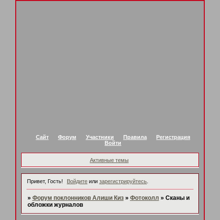
Сайт
Форум
Участники
Правила
Регистрация
Войти
Активные темы
Привет, Гость!
Войдите
или
зарегистрируйтесь
.
»
Форум поклонников Алиши Киз
»
Фотоколл
»
Сканы и
обложки журналов