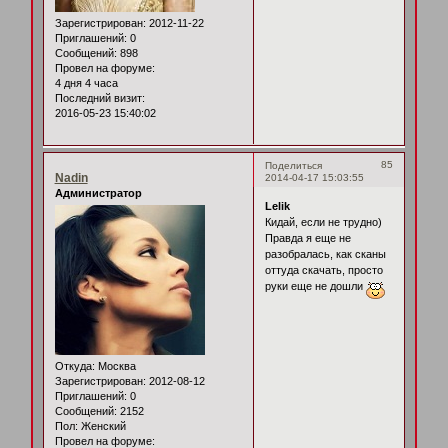
Зарегистрирован
: 2012-11-22
Приглашений:
0
Сообщений:
898
Провел на форуме:
4 дня 4 часа
Последний визит:
2016-05-23 15:40:02
85
Поделиться
Nadin
2014-04-17 15:03:55
Администратор
Lelik
Кидай, если не трудно)
Правда я еще не
разобралась, как сканы
оттуда скачать, просто
руки еще не дошли
Откуда:
Москва
Зарегистрирован
: 2012-08-12
Приглашений:
0
Сообщений:
2152
Пол:
Женский
Провел на форуме: