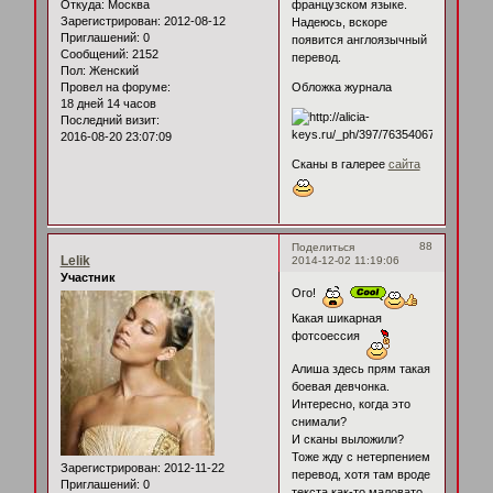
Откуда:
Москва
французском языке.
Зарегистрирован
: 2012-08-12
Надеюсь, вскоре
Приглашений:
0
появится англоязычный
Сообщений:
2152
перевод.
Пол:
Женский
Провел на форуме:
Обложка журнала
18 дней 14 часов
Последний визит:
2016-08-20 23:07:09
Сканы в галерее
сайта
88
Поделиться
Lelik
2014-12-02 11:19:06
Участник
Ого!
Какая шикарная
фотсоессия
Алиша здесь прям такая
боевая девчонка.
Интересно, когда это
снимали?
И сканы выложили?
Тоже жду с нетерпением
Зарегистрирован
: 2012-11-22
перевод, хотя там вроде
Приглашений:
0
текста как-то маловато