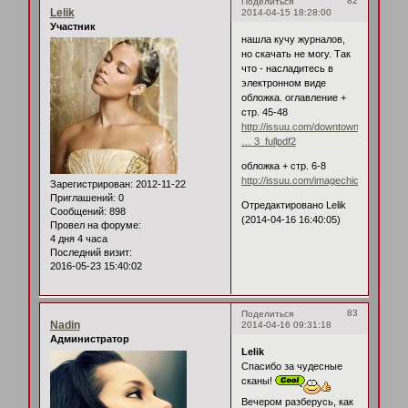
82
Поделиться
Lelik
2014-04-15 18:28:00
Участник
нашла кучу журналов,
но скачать не могу. Так
что - насладитесь в
электронном виде
обложка. оглавление +
стр. 45-48
http://issuu.com/downtownmagazine/
… 3_fullpdf2
обложка + стр. 6-8
http://issuu.com/imagechicago/docs
Зарегистрирован
: 2012-11-22
Приглашений:
0
Отредактировано Lelik
Сообщений:
898
(2014-04-16 16:40:05)
Провел на форуме:
4 дня 4 часа
Последний визит:
2016-05-23 15:40:02
83
Поделиться
Nadin
2014-04-16 09:31:18
Администратор
Lelik
Спасибо за чудесные
сканы!
Вечером разберусь, как